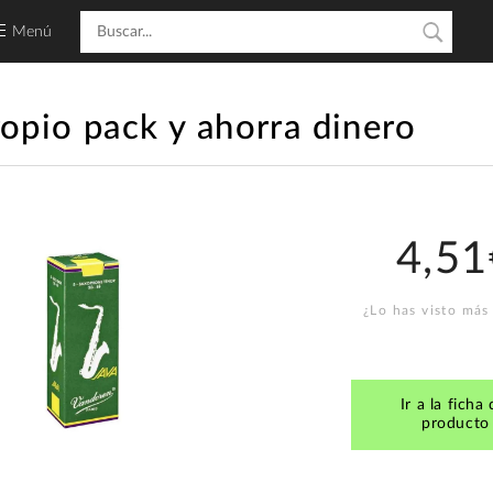
Menú
ropio pack y ahorra dinero
4,51
¿Lo has visto más
Ir a la ficha 
producto