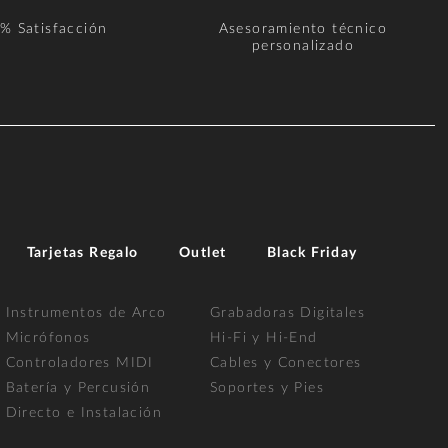
% Satisfacción
Asesoramiento técnico
personalizado
Tarjetas Regalo
Outlet
Black Friday
Instrumentos de Arco
Grabadoras Digitales
Micrófonos
Hi-Fi y Hi-End
Controladores MIDI
Cables y Conectores
Batería y Percusión
Soportes y Pies
Directo e Instalación