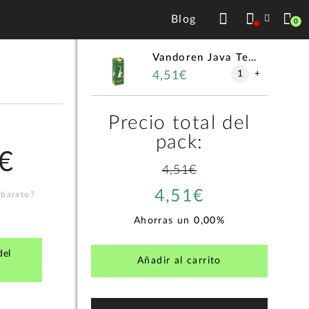
Blog
0
CONFIGURACIÓN
Vandoren Java Tenor 3
1
+
4,51€
Precio total del
pack:
€
4,51€
4,51€
 barato?
Ahorras un
0,00%
del
Añadir al carrito