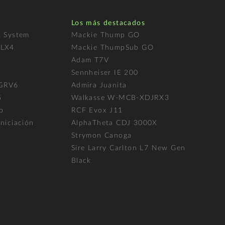
Los más destacados
s System
Mackie Thump GO
FLX4
Mackie ThumpSub GO
Adam T7V
l
Sennheiser IE 200
 GRV6
Admira Juanita
5
Walkasse W-MCB-XDJRX3
p
RCF Evox J11
niciación
AlphaTheta CDJ 3000X
Strymon Canoga
Sire Larry Carlton L7 New Gen
Black