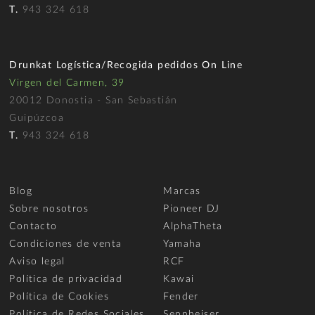
T.
943 324 618
Drunkat Logística/Recogida pedidos On Line
Virgen del Carmen, 39
20012 Donostia - San Sebastián
Guipúzcoa
T.
943 324 618
Blog
Marcas
Sobre nosotros
Pioneer DJ
Contacto
AlphaTheta
Condiciones de venta
Yamaha
Aviso legal
RCF
Política de privacidad
Kawai
Política de Cookies
Fender
Política de Redes Sociales
Sennheiser