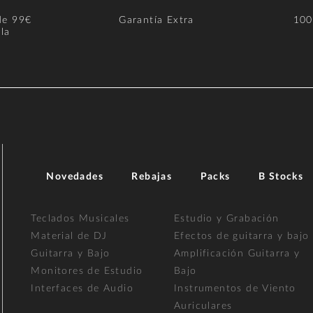
de 99€
Garantía Extra
100
la
Novedades
Rebajas
Packs
B Stocks
Teclados Musicales
Estudio y Grabación
Material de DJ
Efectos de guitarra y bajo
Guitarra y Bajo
Amplificación Guitarra y
Monitores de Estudio
Bajo
Interfaces de Audio
Instrumentos de Viento
Auriculares