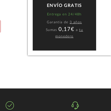
ENVÍO GRATIS
Entrega en 24/48h
Garantía de
3 años
0,17€
Sumas
a
tu
monedero