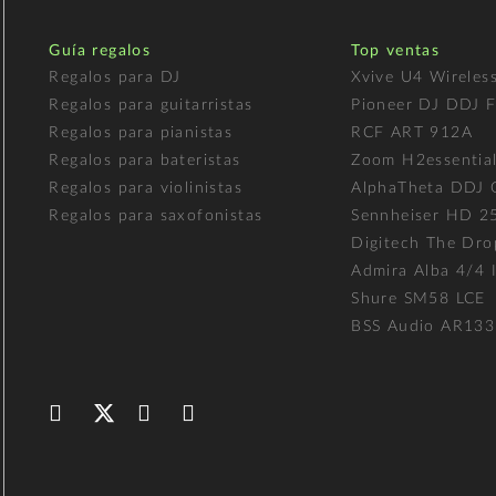
Guía regalos
Top ventas
Regalos para DJ
Xvive U4 Wireles
Regalos para guitarristas
Pioneer DJ DDJ 
Regalos para pianistas
RCF ART 912A
Regalos para bateristas
Zoom H2essentia
Regalos para violinistas
AlphaTheta DDJ
Regalos para saxofonistas
Sennheiser HD 2
Digitech The Dro
Admira Alba 4/4 I
Shure SM58 LCE
BSS Audio AR133