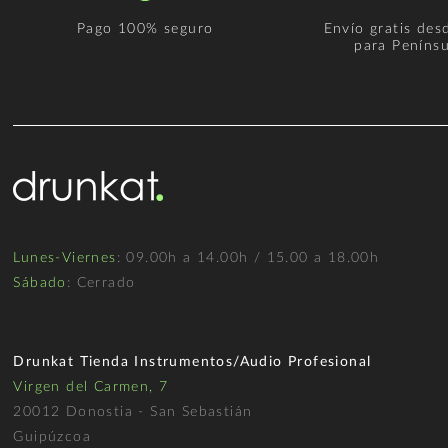
Pago 100% seguro
Envío gratis des
para Penínsu
Lunes-Viernes
: 09.00h a 14.00h / 15.00 a 18.00h
Sábado
: Cerrado
Drunkat Tienda Instrumentos/Audio Profesional
Virgen del Carmen, 7
20012 Donostia - San Sebastián
Guipúzcoa