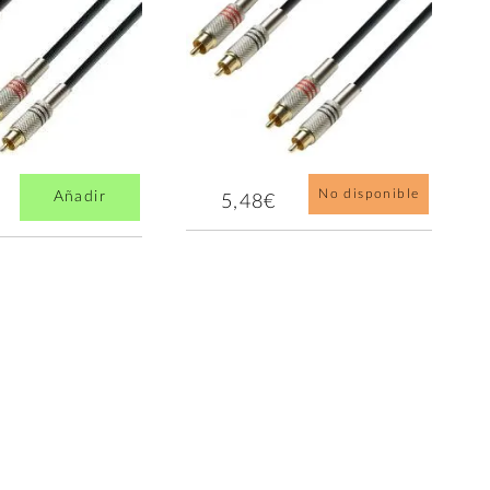
No disponible
Añadir
5,48€