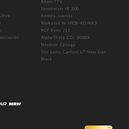
Adam T7V
l
Sennheiser IE 200
 GRV6
Admira Juanita
5
Walkasse W-MCB-XDJRX3
p
RCF Evox J11
niciación
AlphaTheta CDJ 3000X
Strymon Canoga
Sire Larry Carlton L7 New Gen
Black