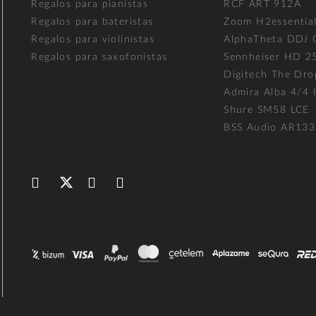
Regalos para pianistas
RCF ART 912A
Regalos para bateristas
Zoom H2essentia
Regalos para violinistas
AlphaTheta DDJ
Regalos para saxofonistas
Sennheiser HD 2
Digitech The Dro
Admira Alba 4/4 I
Shure SM58 LCE
BSS Audio AR133