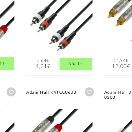
5,64€
14,94€
dir
Añadir
4,31€
12,00€
Añadir a wishlist
Añadir a wishlist
Adam Hall K4TCC0600
Adam Hall 3
0300