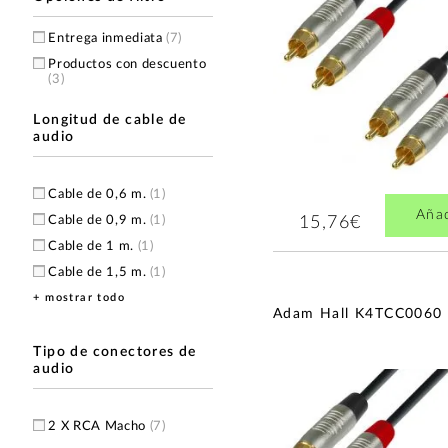
Entrega inmediata
(7)
Productos con descuento
(3)
Longitud de cable de
audio
Cable de 0,6 m.
(1)
Aña
Cable de 0,9 m.
(1)
15,76€
Cable de 1 m.
(1)
Cable de 1,5 m.
(1)
+ mostrar todo
Cable de 3 m.
(2)
Adam Hall K4TCC0060
Tipo de conectores de
audio
2 X RCA Macho
(7)