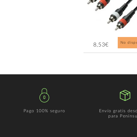
No disp
8,53€
Pago 100% seguro
Envío gratis des
para Penínsu