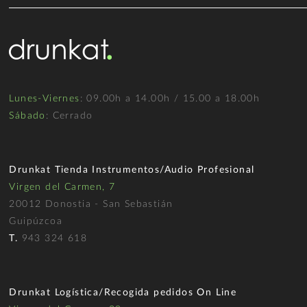
Lunes-Viernes
: 09.00h a 14.00h / 15.00 a 18.00h
Sábado
: Cerrado
Drunkat Tienda Instrumentos/Audio Profesional
Virgen del Carmen, 7
20012 Donostia - San Sebastián
Guipúzcoa
T.
943 324 618
Drunkat Logística/Recogida pedidos On Line