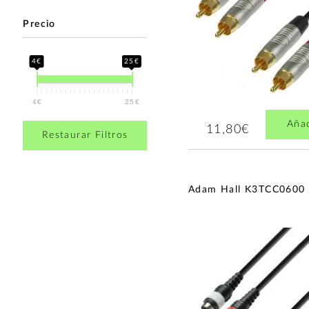
Precio
4€
25€
4€
25€
Aña
11,80€
Restaurar Filtros
Adam Hall K3TCC0600