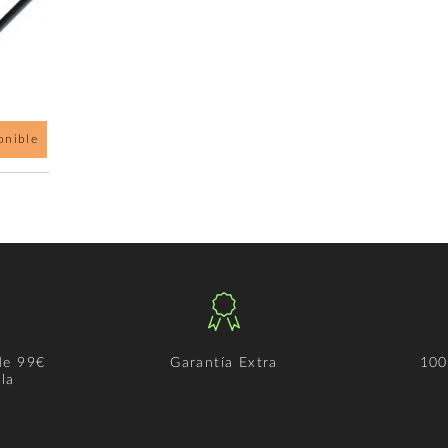
onible
de 99€
Garantía Extra
100
la