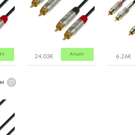
dir
Añadir
24,03€
6,26€
Añadir a wishlist
 M