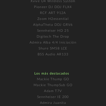
Xvive U4 Wireless System
Pioneer DJ DDJ FLX4
RCF ART 912A
Zoom H2essential
AlphaTheta DDJ GRV6
Sennheiser HD 25
Digitech The Drop
Admira Alba 4/4 Iniciación
Shure SM58 LCE
BSS Audio AR133
Los más destacados
Mackie Thump GO
Mackie ThumpSub GO
Adam T7V
Sennheiser IE 200
Admira Juanita