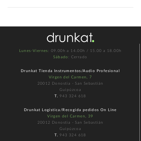
Lunes-Viernes
: 09.00h a 14.00h / 15.00 a 18.00h
Sábado
: Cerrado
Drunkat Tienda Instrumentos/Audio Profesional
Virgen del Carmen, 7
20012 Donostia - San Sebastián
Guipúzcoa
T.
943 324 618
Drunkat Logística/Recogida pedidos On Line
Virgen del Carmen, 39
20012 Donostia - San Sebastián
Guipúzcoa
T.
943 324 618