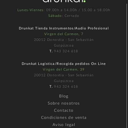
Lunes-Viernes
: 09.00h a 14.00h / 15.00 a 18.00h
Sábado
: Cerrado
Drunkat Tienda Instrumentos/Audio Profesional
Virgen del Carmen, 7
20012 Donostia - San Sebastián
Guipúzcoa
T.
943 324 618
Drunkat Logística/Recogida pedidos On Line
Virgen del Carmen, 39
20012 Donostia - San Sebastián
Guipúzcoa
T.
943 324 618
Blog
Sobre nosotros
Contacto
Condiciones de venta
Aviso legal