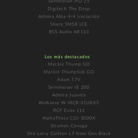
Sennheiser HD 25
Digitech The Drop
Admira Alba 4/4 Iniciación
Shure SM58 LCE
BSS Audio AR133
Los más destacados
Mackie Thump GO
Mackie ThumpSub GO
Adam T7V
Sennheiser IE 200
Admira Juanita
Walkasse W-MCB-XDJRX3
RCF Evox J11
AlphaTheta CDJ 3000X
Strymon Canoga
Sire Larry Carlton L7 New Gen Black