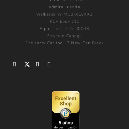
Sennheiser IE 200
Admira Juanita
Walkasse W-MCB-XDJRX3
RCF Evox J11
AlphaTheta CDJ 3000X
Strymon Canoga
Sire Larry Carlton L7 New Gen Black