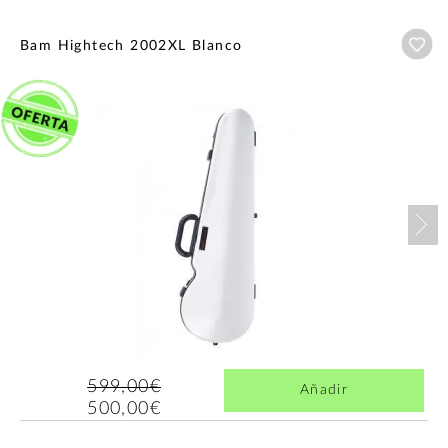
Añ
Bam Hightech 2002XL Blanco
Nex
599,00€
Añadir
500,00€