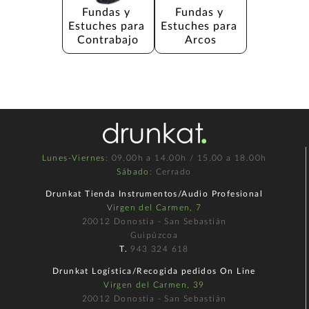
Fundas y 
Fundas y 
Estuches para 
Estuches para 
Contrabajo
Arcos
Lunes-Viernes
: 09.00h a 14.00h / 15.00 a 18.00h
Sábado
: Cerrado
Drunkat Tienda Instrumentos/Audio Profesional
Virgen del Carmen, 7
20012 Donostia - San Sebastián
Guipúzcoa
T.
943 324 618
Drunkat Logística/Recogida pedidos On Line
Virgen del Carmen, 39
20012 Donostia - San Sebastián