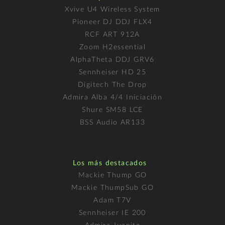
Xvive U4 Wireless System
Pioneer DJ DDJ FLX4
RCF ART 912A
Zoom H2essential
AlphaTheta DDJ GRV6
Sennheiser HD 25
Digitech The Drop
Admira Alba 4/4 Iniciación
Shure SM58 LCE
BSS Audio AR133
Los más destacados
Mackie Thump GO
Mackie ThumpSub GO
Adam T7V
Sennheiser IE 200