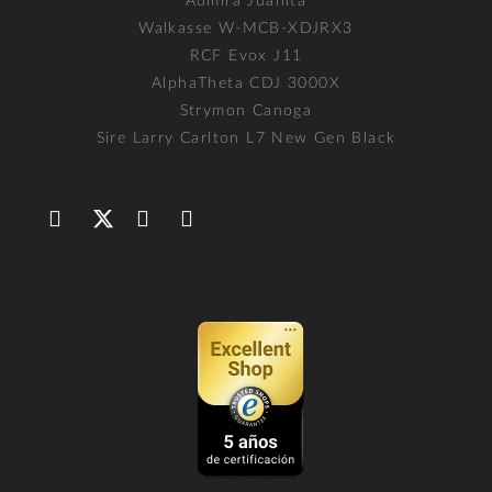
Admira Juanita
Walkasse W-MCB-XDJRX3
RCF Evox J11
AlphaTheta CDJ 3000X
Strymon Canoga
Sire Larry Carlton L7 New Gen Black