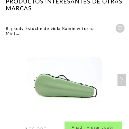
PRODUCTOS INTERESANTES DE OTRAS
MARCAS
Añ
Rapsody Estuche de viola Rainbow forma
Mint...
Nex
Añadir y usar cupón