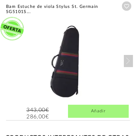
Añ
Bam Estuche de viola Stylus St. Germain
SG5101S...
Nex
343,00€
Añadir
286,00€