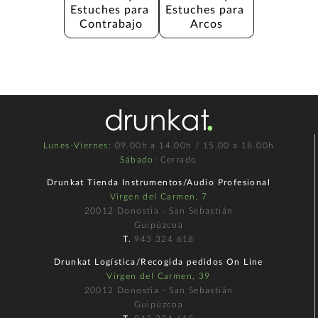
Estuches para 
Estuches para 
Contrabajo
Arcos
Lunes-Viernes
: 09.00h a 14.00h / 15.00 a 18.00h
Sábado
: Cerrado
Drunkat Tienda Instrumentos/Audio Profesional
Virgen del Carmen, 7
20012 Donostia - San Sebastián
Guipúzcoa
T.
943 324 618
Drunkat Logística/Recogida pedidos On Line
Virgen del Carmen, 39
20012 Donostia - San Sebastián
Guipúzcoa