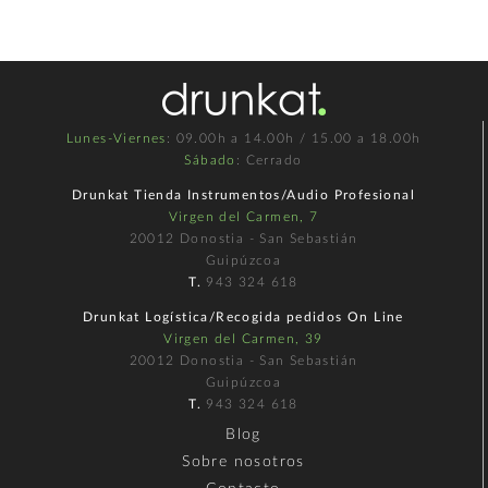
Lunes-Viernes
: 09.00h a 14.00h / 15.00 a 18.00h
Sábado
: Cerrado
Drunkat Tienda Instrumentos/Audio Profesional
Virgen del Carmen, 7
20012 Donostia - San Sebastián
Guipúzcoa
T.
943 324 618
Drunkat Logística/Recogida pedidos On Line
Virgen del Carmen, 39
20012 Donostia - San Sebastián
Guipúzcoa
T.
943 324 618
Blog
Sobre nosotros