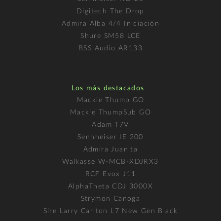
Digitech The Drop
Admira Alba 4/4 Iniciación
Shure SM58 LCE
BSS Audio AR133
Los más destacados
Mackie Thump GO
Mackie ThumpSub GO
Adam T7V
Sennheiser IE 200
Admira Juanita
Walkasse W-MCB-XDJRX3
RCF Evox J11
AlphaTheta CDJ 3000X
Strymon Canoga
Sire Larry Carlton L7 New Gen Black