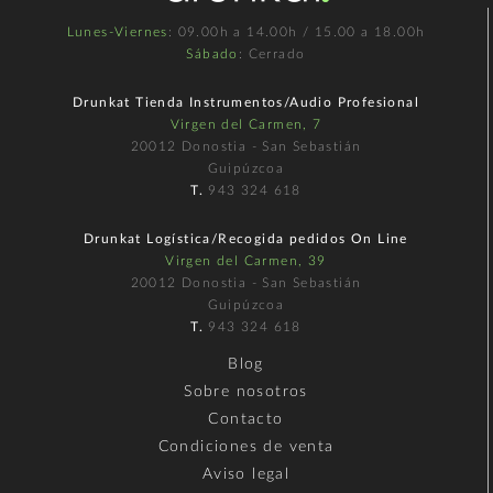
Lunes-Viernes
: 09.00h a 14.00h / 15.00 a 18.00h
Sábado
: Cerrado
Drunkat Tienda Instrumentos/Audio Profesional
Virgen del Carmen, 7
20012 Donostia - San Sebastián
Guipúzcoa
T.
943 324 618
Drunkat Logística/Recogida pedidos On Line
Virgen del Carmen, 39
20012 Donostia - San Sebastián
Guipúzcoa
T.
943 324 618
Blog
Sobre nosotros
Contacto
Condiciones de venta
Aviso legal