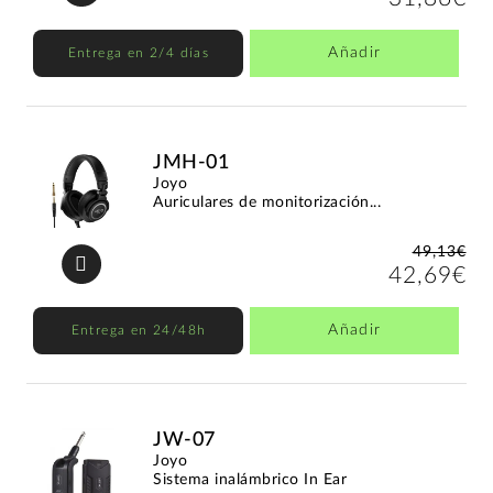
Añadir
Entrega en 2/4 días
JMH-01
Joyo
Auriculares de monitorización...
49,13€
42,69€
Añadir
Entrega en 24/48h
JW-07
Joyo
Sistema inalámbrico In Ear