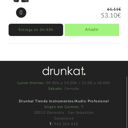
61,11€
53,10€
Añadir
Entrega en 24/48h
Lunes-Viernes
: 09.00h a 14.00h / 15.00 a 18.00h
Sábado
: Cerrado
Drunkat Tienda Instrumentos/Audio Profesional
Virgen del Carmen, 7
20012 Donostia - San Sebastián
Guipúzcoa
T.
943 324 618