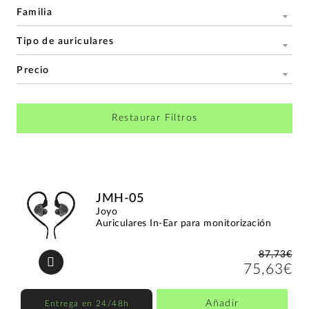
Familia
Tipo de auriculares
Precio
Restaurar Filtros
JMH-05
Joyo
Auriculares In-Ear para monitorización
87,73€
75,63€
Añadir
Entrega en 24/48h