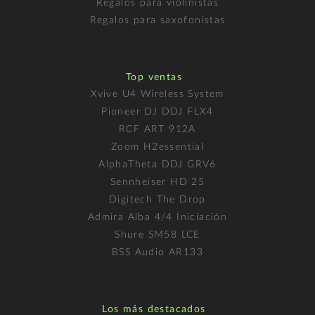
Regalos para violinistas
Regalos para saxofonistas
Top ventas
Xvive U4 Wireless System
Pioneer DJ DDJ FLX4
RCF ART 912A
Zoom H2essential
AlphaTheta DDJ GRV6
Sennheiser HD 25
Digitech The Drop
Admira Alba 4/4 Iniciación
Shure SM58 LCE
BSS Audio AR133
Los más destacados