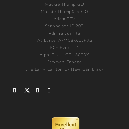
Mackie Thump GO
Mackie ThumpSub GO
Adam T7V
Sennheiser IE 200
Admira Juanita
Walkasse W-MCB-XDJRX3
RCF Evox J11
AlphaTheta CDJ 3000X
Strymon Canoga
Sire Larry Carlton L7 New Gen Black