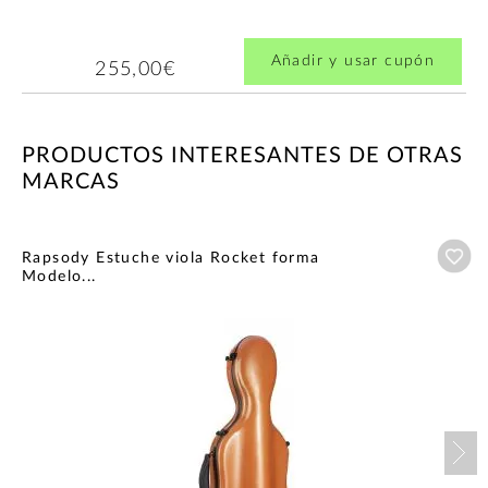
Añadir y usar cupón
255,00€
PRODUCTOS INTERESANTES DE OTRAS
MARCAS
Añ
Rapsody Estuche viola Rocket forma
Modelo...
Nex