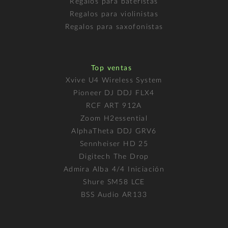
Regalos para bateristas
Regalos para violinistas
Regalos para saxofonistas
Top ventas
Xvive U4 Wireless System
Pioneer DJ DDJ FLX4
RCF ART 912A
Zoom H2essential
AlphaTheta DDJ GRV6
Sennheiser HD 25
Digitech The Drop
Admira Alba 4/4 Iniciación
Shure SM58 LCE
BSS Audio AR133