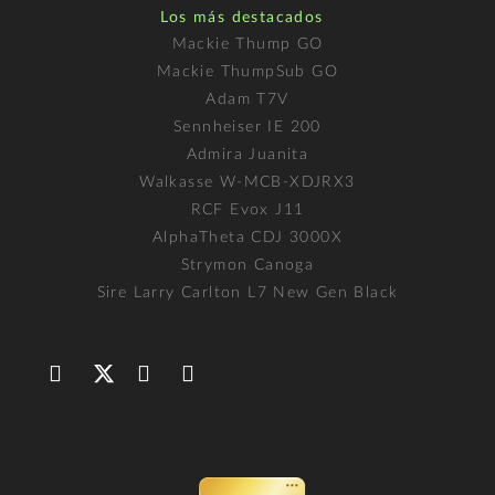
Los más destacados
Mackie Thump GO
Mackie ThumpSub GO
Adam T7V
Sennheiser IE 200
Admira Juanita
Walkasse W-MCB-XDJRX3
RCF Evox J11
AlphaTheta CDJ 3000X
Strymon Canoga
Sire Larry Carlton L7 New Gen Black