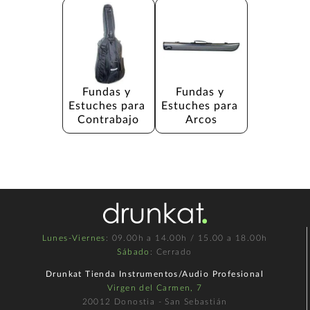
Fundas y 
Fundas y 
Estuches para 
Estuches para 
Contrabajo
Arcos
Lunes-Viernes
: 09.00h a 14.00h / 15.00 a 18.00h
Sábado
: Cerrado
Drunkat Tienda Instrumentos/Audio Profesional
Virgen del Carmen, 7
20012 Donostia - San Sebastián