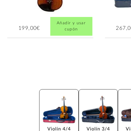
Añadir y usar
199,00€
267,
cupón
Violín 4/4
Violín 3/4
Vi