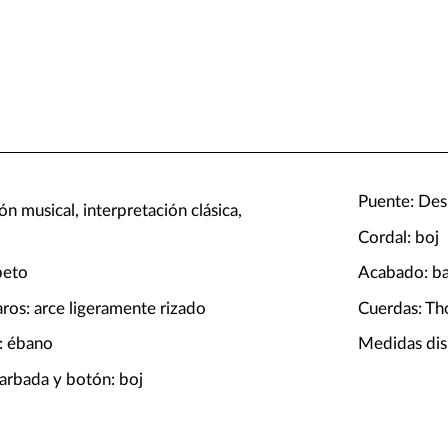
Puente: Des
n musical, interpretación clásica,
Cordal: boj
beto
Acabado: bar
aros: arce ligeramente rizado
Cuerdas: T
: ébano
Medidas dis
barbada y botón: boj