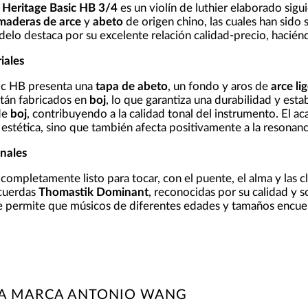
 Heritage Basic HB 3/4
es un violín de luthier elaborado siguie
maderas de arce
y
abeto
de origen chino, las cuales han sido
elo destaca por su excelente relación calidad-precio, haciénd
iales
sic HB presenta una
tapa de abeto
, un fondo y aros de
arce li
stán fabricados en
boj
, lo que garantiza una durabilidad y esta
de
boj
, contribuyendo a la calidad tonal del instrumento. El 
 estética, sino que también afecta positivamente a la resonanc
onales
 completamente listo para tocar, con el puente, el alma y las c
 cuerdas
Thomastik Dominant
, reconocidas por su calidad y s
ue permite que músicos de diferentes edades y tamaños encu
LA MARCA ANTONIO WANG