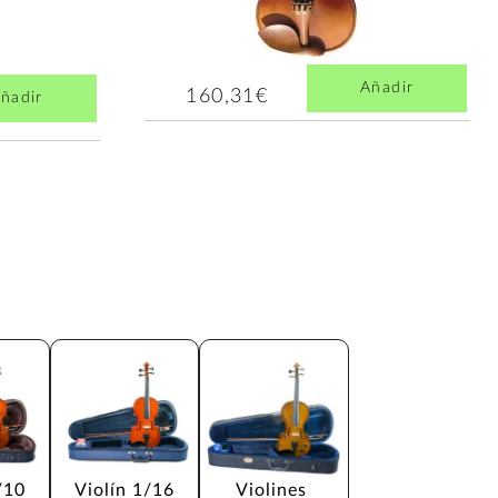
Añadir
160,31€
ñadir
/10
Violín 1/16
Violines 