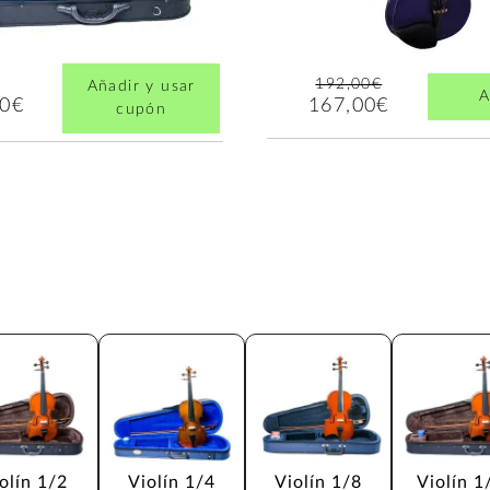
192,00€
Añadir y usar
A
167,00€
00€
cupón
olín 1/2
Violín 1/4
Violín 1/8
Violín 1