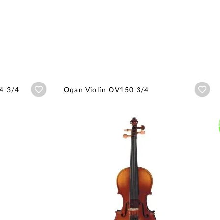
Añadir a wishlist
Aña
/4 3/4
Oqan Violín OV150 3/4