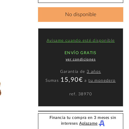
No disponible
Avísame cuando esté disponible
ENVÍO GRATIS
ver condiciones
Garantía de
3 años
15,90€
Sumas
a
tu monedero
ref.
38970
Financia tu compra en 3 meses sin
intereses
Aplazame