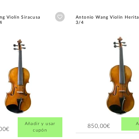
Añadir a wishlist
g Violín Siracusa
Antonio Wang Violín Herit
4
3/4
Añadir y usar
A
850,00€
,00€
cupón