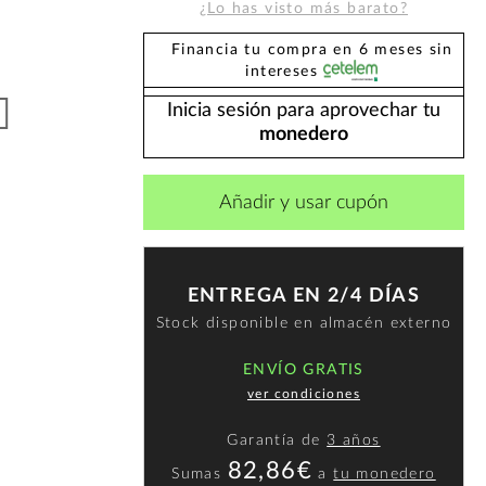
¿Lo has visto más barato?
Financia tu compra en 6 meses sin
intereses
Inicia sesión para aprovechar tu
monedero
Añadir y usar cupón
ENTREGA EN 2/4 DÍAS
Stock disponible en almacén externo
ENVÍO GRATIS
ver condiciones
Garantía de
3 años
82,86€
Sumas
a
tu monedero