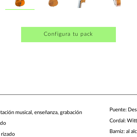
Configura tu pack
Puente: Des
etación musical, enseñanza, grabación
Cordal: Witt
ido
Barniz: al al
 rizado