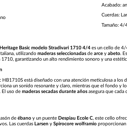
Acabado: an
Cuerdas: La
ano
Tamaño: 4/
Heritage Basic modelo Stradivari 1710 4/4
es un cello de 4/
italiana, utilizando
maderas seleccionadas
de
arce
y
abeto
. E
 1710, garantizando un alto rendimiento sonoro y una estétic
n
c HB1710S está diseñado con una atención meticulosa a los detal
iona un sonido resonante y claro, mientras que el fondo y l
. El uso de
maderas secadas durante años
asegura que cada ce
pasón de
ébano
y un puente
Despiau Ecole C
, este cello ofre
ivos. Las cuerdas
Larsen
y
Spirocore wolframio
proporcionan u