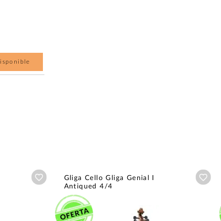
isponible
Añadir a wishlist
Aña
Gliga Cello Gliga Genial I
Antiqued 4/4