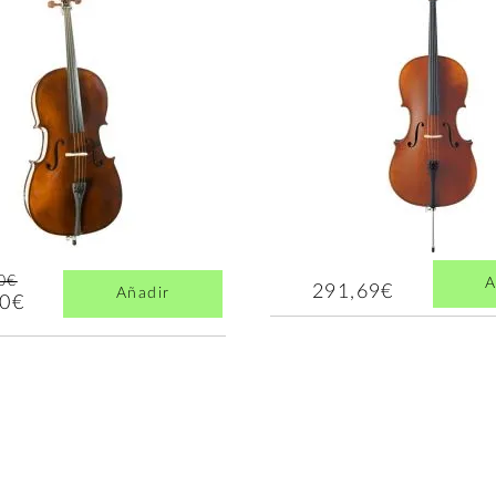
0€
A
291,69€
Añadir
00€