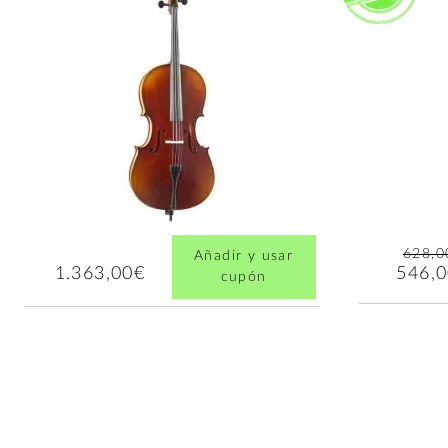
628,0
Añadir y usar
546,
1.363,00€
cupón