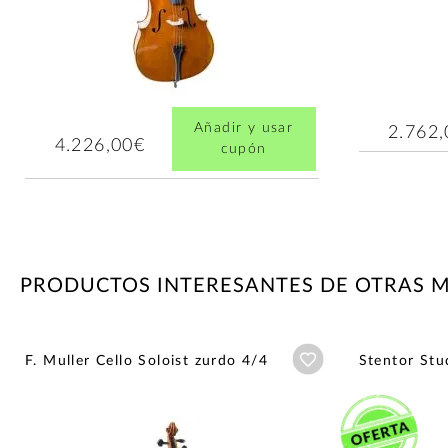
Añadir y usar
2.762
4.226,00€
cupón
PRODUCTOS INTERESANTES DE OTRAS 
Añadir a wishlist
F. Muller Cello Soloist zurdo 4/4
Stentor Stu