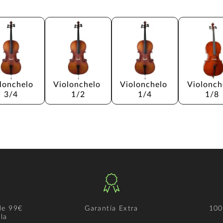
lonchelo 
Violonchelo 
Violonchelo 
Violonch
3/4
1/2
1/4
1/8
de 99€
Garantía Extra
100
la