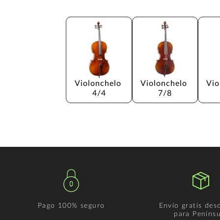
Violonchelo 
Violonchelo 
Vio
4/4
7/8
Pago 100% seguro
Envío gratis des
para Penínsu