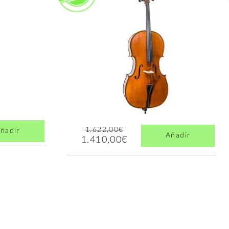
1.622,00€
ñadir
Añadir
1.410,00€