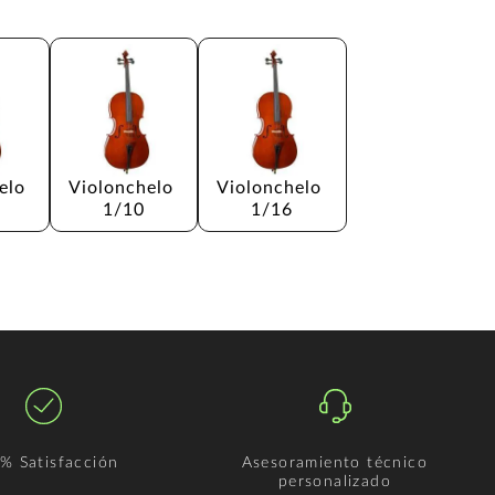
elo 
Violonchelo 
Violonchelo 
1/10
1/16
% Satisfacción
Asesoramiento técnico
personalizado