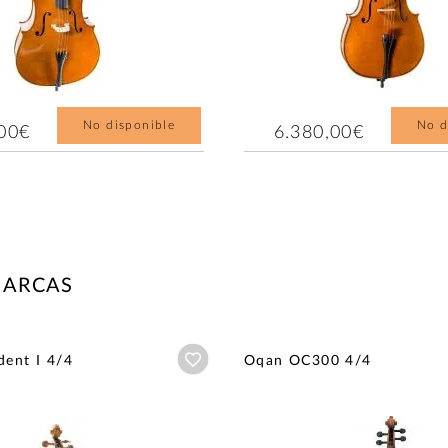
No disponible
No d
,00€
6.380,00€
MARCAS
Añadir a wishlist
dent I 4/4
Oqan OC300 4/4