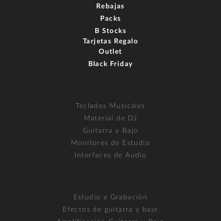
Rebajas
Packs
B Stocks
Tarjetas Regalo
Outlet
Black Friday
Teclados Musicales
Material de DJ
Guitarra y Bajo
Monitores de Estudio
Interfaces de Audio
Estudio y Grabación
Efectos de guitarra y bajo