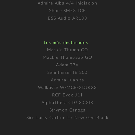
Admira Alba 4/4 Iniciación
Shure SM58 LCE
BSS Audio AR133
Los más destacados
Mackie Thump GO
Mackie ThumpSub GO
Adam T7V
Sennheiser IE 200
Admira Juanita
Walkasse W-MCB-XDJRX3
RCF Evox J11
AlphaTheta CDJ 3000X
Strymon Canoga
Sire Larry Carlton L7 New Gen Black