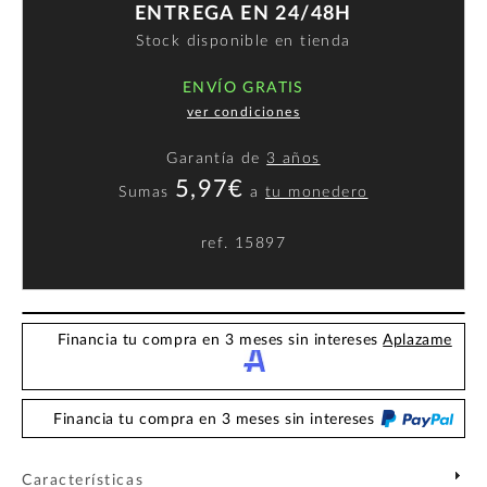
ENTREGA EN 24/48H
Stock disponible en tienda
ENVÍO GRATIS
ver condiciones
Garantía de
3 años
5,97€
Sumas
a
tu monedero
ref.
15897
Financia tu compra en 3 meses sin intereses
Aplazame
Financia tu compra en 3 meses sin intereses
Características