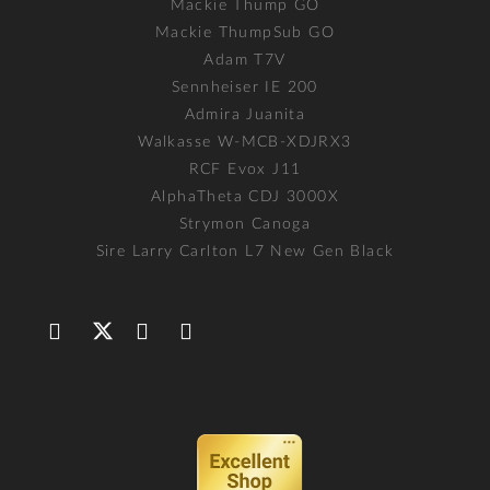
Mackie Thump GO
Mackie ThumpSub GO
Adam T7V
Sennheiser IE 200
Admira Juanita
Walkasse W-MCB-XDJRX3
RCF Evox J11
AlphaTheta CDJ 3000X
Strymon Canoga
Sire Larry Carlton L7 New Gen Black