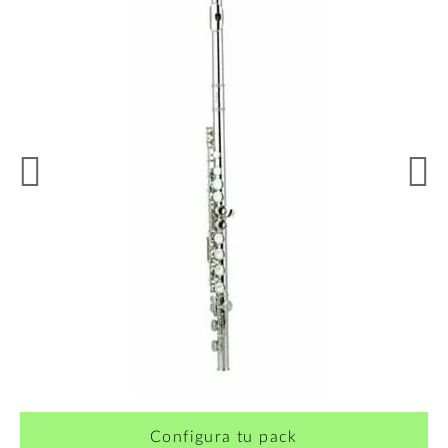
¿Quieres crearte tu propio pack?
Configura tu pack