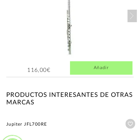
Nex
Añadir
116,00€
PRODUCTOS INTERESANTES DE OTRAS
MARCAS
Añ
Jupiter JFL700RE