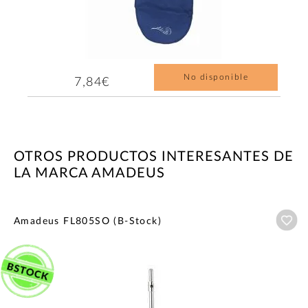
No disponible
7,84€
OTROS PRODUCTOS INTERESANTES DE
LA MARCA AMADEUS
Añ
Amadeus FL805SO (B-Stock)