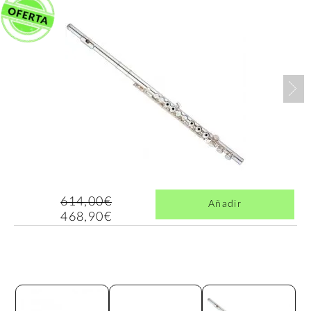
Nex
614,00€
Añadir
468,90€