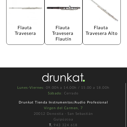
Flauta 
Flauta 
Flauta 
Travesera
Travesera 
Travesera Alto
Flautín
Lunes-Viernes
: 09.00h a 14.00h / 15.00 a 18.00h
Sábado
: Cerrado
Drunkat Tienda Instrumentos/Audio Profesional
Virgen del Carmen, 7
20012 Donostia - San Sebastián
Guipúzcoa
T.
943 324 618