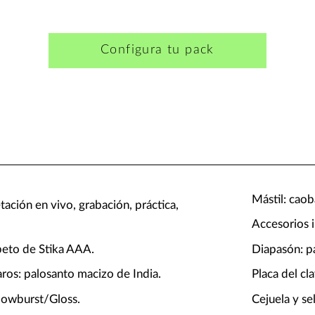
Configura tu pack
Mástil: caob
tación en vivo, grabación, práctica,
Accesorios 
abeto de Stika AAA.
Diapasón: pa
aros: palosanto macizo de India.
Placa del cl
adowburst/Gloss.
Cejuela y se