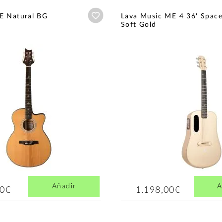
Añadir a wishlist
E Natural BG
Lava Music ME 4 36' Spac
Soft Gold
Añadir
A
00€
1.198,00€