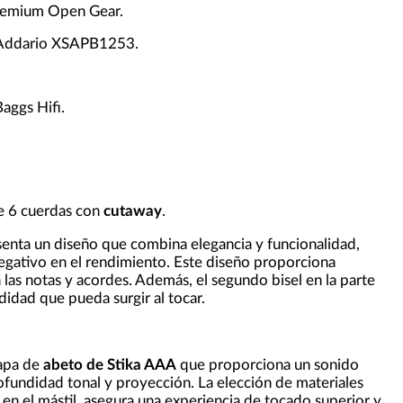
remium Open Gear.
'Addario XSAPB1253.
Baggs Hifi.
de 6 cuerdas con
cutaway
.
enta un diseño que combina elegancia y funcionalidad,
negativo en el rendimiento. Este diseño proporciona
 las notas y acordes. Además, el segundo bisel en la parte
idad que pueda surgir al tocar.
tapa de
abeto de Stika AAA
que proporciona un sonido
fundidad tonal y proyección. La elección de materiales
en el mástil, asegura una experiencia de tocado superior y