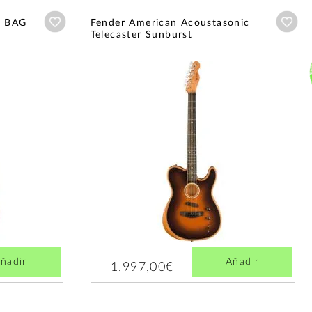
Añadir a wishlist
Aña
e BAG
Fender American Acoustasonic
Telecaster Sunburst
ñadir
Añadir
1.997,00€