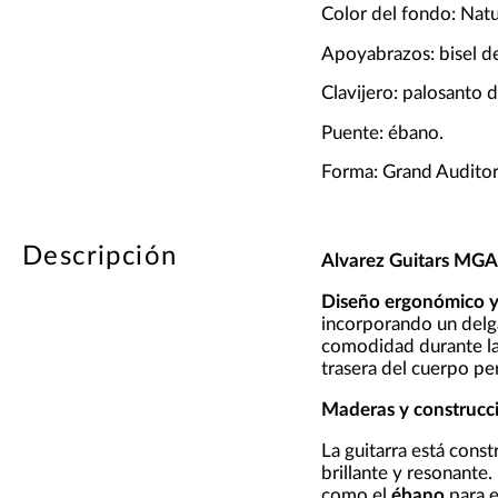
Color del fondo: Natu
Apoyabrazos: bisel d
Clavijero: palosanto de
Puente: ébano.
Forma: Grand Auditor
Descripción
Alvarez Guitars MG
Diseño ergonómico y 
incorporando un del
comodidad durante lar
trasera del cuerpo pe
Maderas y construcci
La guitarra está con
brillante y resonante.
como el
ébano
para e