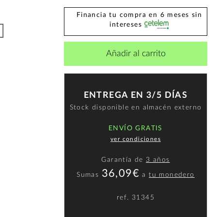
Financia tu compra en 6 meses sin
intereses
Añadir al carrito
ENTREGA EN 3/5 DÍAS
Stock disponible en almacén externo
ENVÍO GRATIS
ver condiciones
Garantía de
3 años
36,09€
Sumas
a
tu monedero
ref.
31345