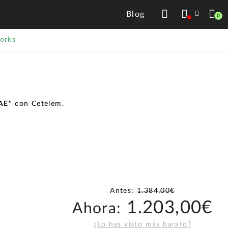
Blog
0
orks
TAE*
con Cetelem.
Antes:
1.384,00€
1.203,00€
Ahora:
¿Lo has visto más barato?