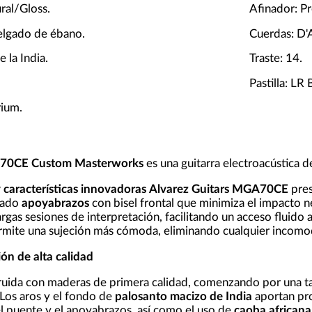
ral/Gloss.
Afinador: P
elgado de ébano.
Cuerdas: D
 la India.
Traste: 14.
Pastilla: LR 
ium.
A70CE Custom Masterworks
es una guitarra electroacústica 
características innovadoras
Alvarez Guitars MGA70CE
pres
gado
apoyabrazos
con bisel frontal que minimiza el impacto 
gas sesiones de interpretación, facilitando un acceso fluido a
rmite una sujeción más cómoda, eliminando cualquier incomod
ón de alta calidad
struida con maderas de primera calidad, comenzando por una 
 Los aros y el fondo de
palosanto macizo de India
aportan pro
l puente y el apoyabrazos, así como el uso de
caoba africana