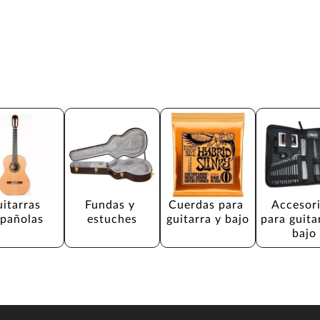
itarras 
Fundas y 
Cuerdas para 
Accesori
spañolas
estuches
guitarra y bajo
para guita
bajo