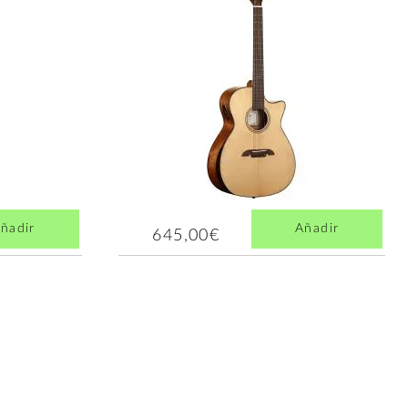
ñadir
Añadir
645,00€