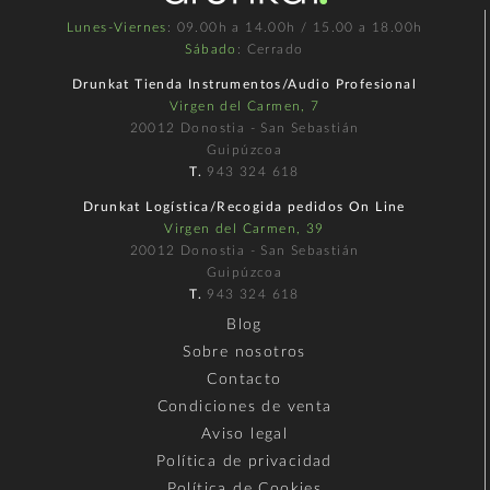
Lunes-Viernes
: 09.00h a 14.00h / 15.00 a 18.00h
Sábado
: Cerrado
Drunkat Tienda Instrumentos/Audio Profesional
Virgen del Carmen, 7
20012 Donostia - San Sebastián
Guipúzcoa
T.
943 324 618
Drunkat Logística/Recogida pedidos On Line
Virgen del Carmen, 39
20012 Donostia - San Sebastián
Guipúzcoa
T.
943 324 618
Blog
Sobre nosotros
Contacto
Condiciones de venta
Aviso legal
Política de privacidad
Política de Cookies