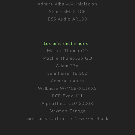
Admira Alba 4/4 Iniciación
Shure SM58 LCE
BSS Audio AR133
Los más destacados
Mackie Thump GO
Mackie ThumpSub GO
Adam T7V
Sennheiser IE 200
Admira Juanita
Walkasse W-MCB-XDJRX3
RCF Evox J11
AlphaTheta CDJ 3000X
Strymon Canoga
Sire Larry Carlton L7 New Gen Black