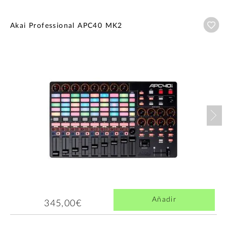
Añ
Akai Professional APC40 MK2
Nex
Añadir
345,00€