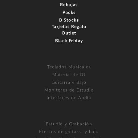
Rebajas
Packs
B Stocks
Tarjetas Regalo
Outlet
Black Friday
Teclados Musicales
Material de DJ
Guitarra y Bajo
Monitores de Estudio
Interfaces de Audio
Estudio y Grabación
Efectos de guitarra y bajo