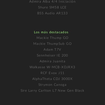
Admira Alba 4/4 Iniciación
Shure SM58 LCE
BSS Audio AR133
Los más destacados
Mackie Thump GO
Mackie ThumpSub GO
Adam T7V
Sennheiser IE 200
Admira Juanita
Walkasse W-MCB-XDJRX3
RCF Evox J11
AlphaTheta CDJ 3000X
Strymon Canoga
Sire Larry Carlton L7 New Gen Black