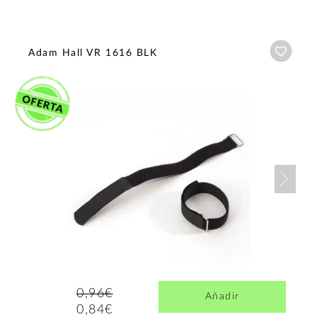
Añadi
Adam Hall VR 1616 BLK
Nex
0,96€
Añadir
0,84€