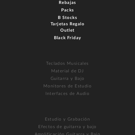
Rebajas
Packs
B Stocks
Tarjetas Regalo
Outlet
Black Friday
Teclados Musicales
Material de DJ
Guitarra y Bajo
Monitores de Estudio
Interfaces de Audio
Estudio y Grabación
Efectos de guitarra y bajo
Amplificación Guitarra y Bajo