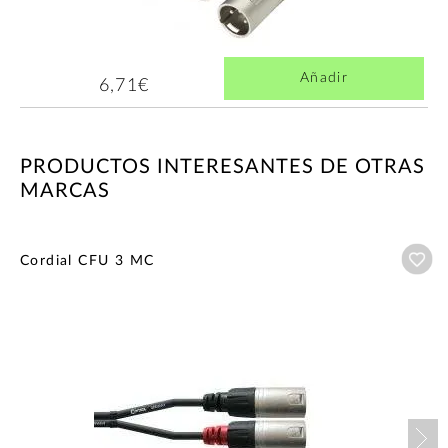
Añadir
6,71€
PRODUCTOS INTERESANTES DE OTRAS
MARCAS
Añ
Cordial CFU 3 MC
Nex