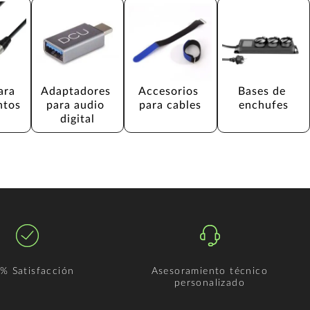
ara 
Adaptadores 
Accesorios 
Bases de 
ntos
para audio 
para cables
enchufes
digital
% Satisfacción
Asesoramiento técnico
personalizado