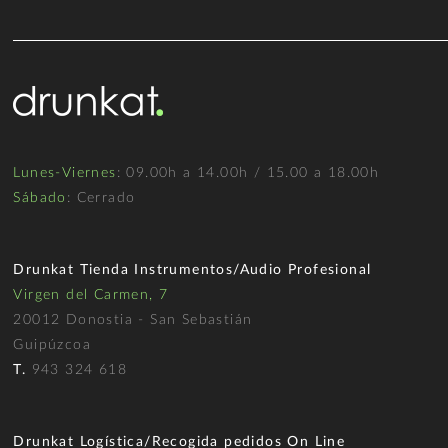
Lunes-Viernes
: 09.00h a 14.00h / 15.00 a 18.00h
Sábado
: Cerrado
Drunkat Tienda Instrumentos/Audio Profesional
Virgen del Carmen, 7
20012 Donostia - San Sebastián
Guipúzcoa
T.
943 324 618
Drunkat Logística/Recogida pedidos On Line