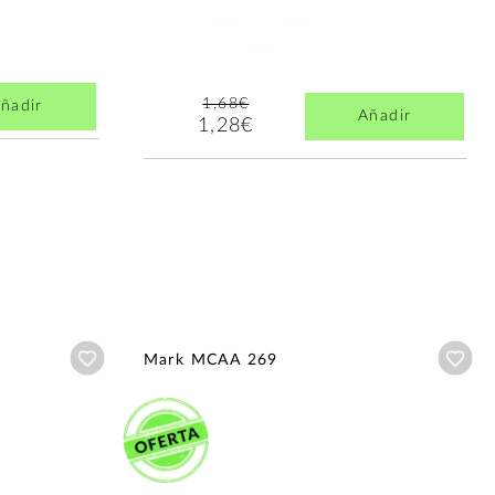
1,68€
ñadir
Añadir
1,28€
Añadir a wishlist
Aña
Mark MCAA 269