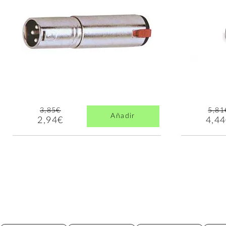
3,85€
5,81
Añadir
2,94€
4,4