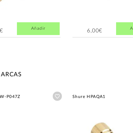
Añadir
A
0€
6,00€
MARCAS
Añadir a wishlist
PW-P047Z
Shure HPAQA1