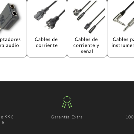
ptadores 
Cables de 
Cables de 
Cables p
ra audio
corriente
corriente y 
instrume
señal
de 99€
Garantía Extra
100
la