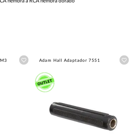
RCA hembra a RCA hembra dorado
Añadir a wishlist
Aña
XM3
Adam Hall Adaptador 7551