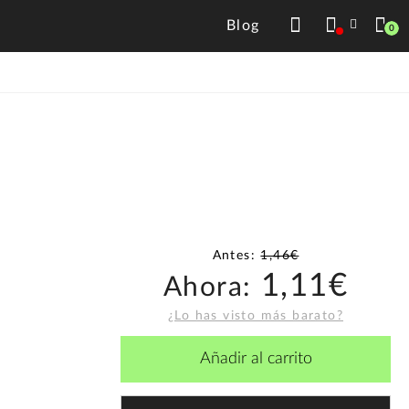
Blog
0
Antes:
1,46€
1,11€
Ahora:
¿Lo has visto más barato?
Añadir al carrito