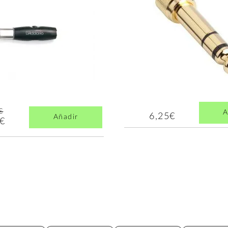
€
A
6,25€
Añadir
4€