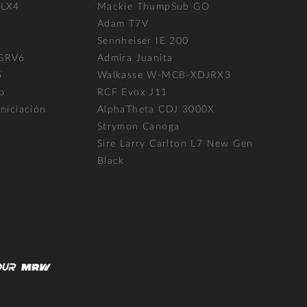
FLX4
Mackie ThumpSub GO
Adam T7V
l
Sennheiser IE 200
 GRV6
Admira Juanita
5
Walkasse W-MCB-XDJRX3
p
RCF Evox J11
niciación
AlphaTheta CDJ 3000X
Strymon Canoga
Sire Larry Carlton L7 New Gen
Black