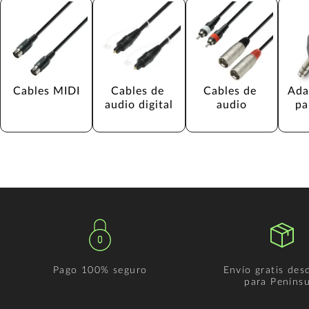
Cables MIDI
Cables de 
Cables de 
Ada
audio digital
audio
pa
Pago 100% seguro
Envío gratis des
para Penínsu