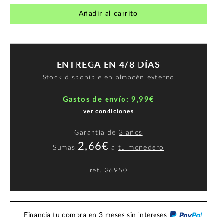
Añadir al carrito
ENTREGA EN 4/8 DÍAS
Stock disponible en almacén externo
Gastos de envío: 9,99€
ver condiciones
Garantía de
3 años
2,66€
Sumas
a
tu monedero
ref.
36950
Financia tu compra en 3 meses sin intereses