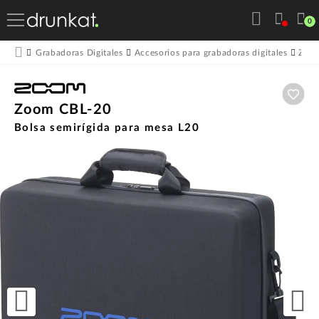
0
Grabadoras Digitales
Accesorios para grabadoras digitales
Zoo
Aña
Zoom CBL-20
Bolsa semirígida para mesa L20