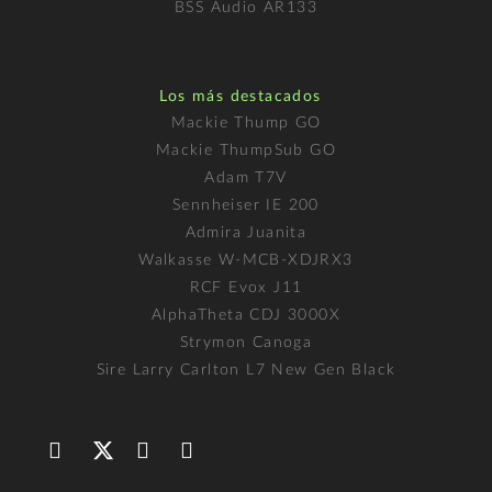
BSS Audio AR133
Los más destacados
Mackie Thump GO
Mackie ThumpSub GO
Adam T7V
Sennheiser IE 200
Admira Juanita
Walkasse W-MCB-XDJRX3
RCF Evox J11
AlphaTheta CDJ 3000X
Strymon Canoga
Sire Larry Carlton L7 New Gen Black