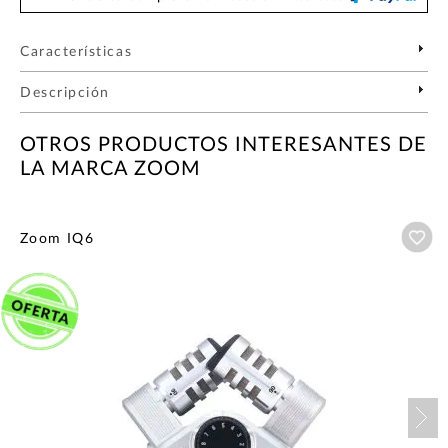
Características
Descripción
OTROS PRODUCTOS INTERESANTES DE
LA MARCA ZOOM
Añ
Zoom IQ6
Nex