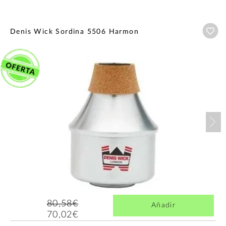
Añ
Denis Wick Sordina 5506 Harmon
Nex
80,58€
Añadir
70,02€