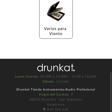
Varios para 
Viento
Lunes-Viernes
: 09.00h a 14.00h / 15.00 a 18.00h
Sábado
: Cerrado
Drunkat Tienda Instrumentos/Audio Profesional
Virgen del Carmen, 7
20012 Donostia - San Sebastián
Guipúzcoa
T.
943 324 618