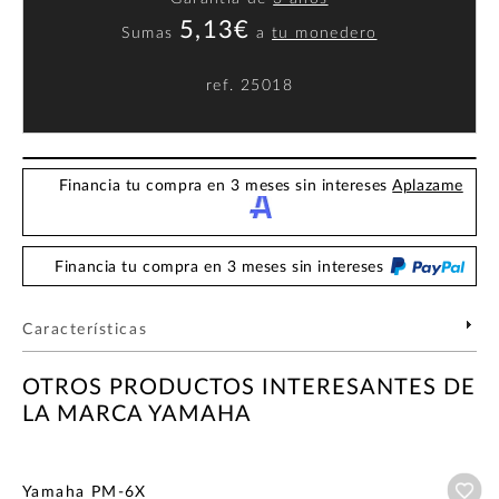
5,13€
Sumas
a
tu monedero
ref.
25018
Financia tu compra en 3 meses sin intereses
Aplazame
Financia tu compra en 3 meses sin intereses
Características
OTROS PRODUCTOS INTERESANTES DE
LA MARCA YAMAHA
Añ
Yamaha PM-6X