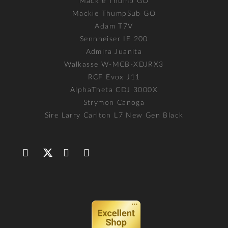
Mackie Thump GO
Mackie ThumpSub GO
Adam T7V
Sennheiser IE 200
Admira Juanita
Walkasse W-MCB-XDJRX3
RCF Evox J11
AlphaTheta CDJ 3000X
Strymon Canoga
Sire Larry Carlton L7 New Gen Black