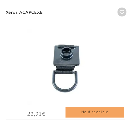
Añ
Xeros ACAPCEXE
No disponible
22,91€