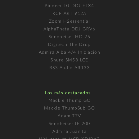
Pioneer DJ DDJ FLX4
RCF ART 912A
Zoom H2essential
AlphaTheta DDJ GRV6
Sennheiser HD 25
Digitech The Drop
Admira Alba 4/4 Iniciación
Shure SM58 LCE
BSS Audio AR133
Los más destacados
Mackie Thump GO
Mackie ThumpSub GO
Adam T7V
Sennheiser IE 200
Admira Juanita