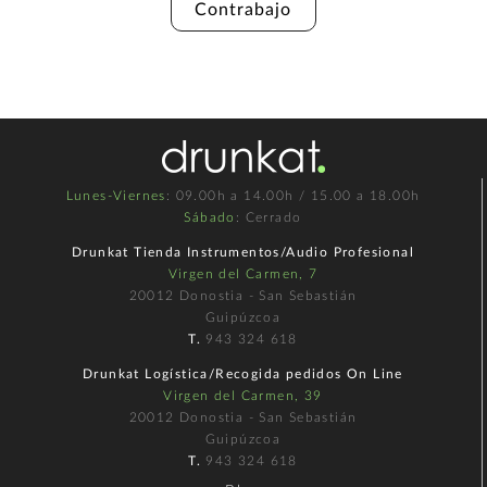
Contrabajo
Lunes-Viernes
: 09.00h a 14.00h / 15.00 a 18.00h
Sábado
: Cerrado
Drunkat Tienda Instrumentos/Audio Profesional
Virgen del Carmen, 7
20012 Donostia - San Sebastián
Guipúzcoa
T.
943 324 618
Drunkat Logística/Recogida pedidos On Line
Virgen del Carmen, 39
20012 Donostia - San Sebastián
Guipúzcoa
T.
943 324 618