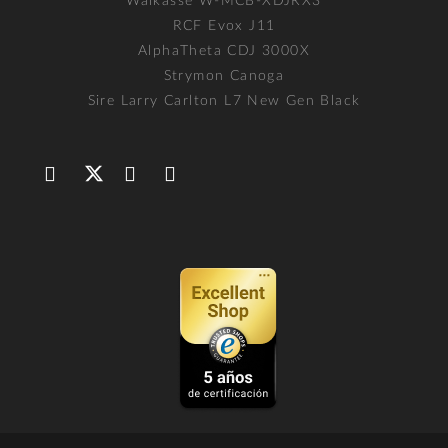
Walkasse W-MCB-XDJRX3
RCF Evox J11
AlphaTheta CDJ 3000X
Strymon Canoga
Sire Larry Carlton L7 New Gen Black