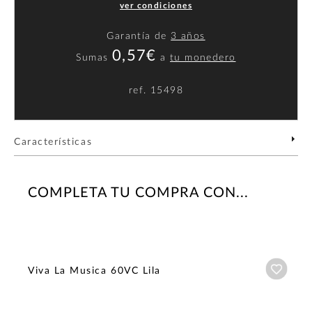
ver condiciones
Garantía de
3 años
0,57€
Sumas
a
tu monedero
ref.
15498
Características
COMPLETA TU COMPRA CON...
Añadi
Viva La Musica 60VC Lila