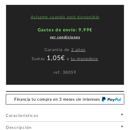
Avísame cuando esté disponible
Gastos de envío: 9,99€
ver condiciones
Garantía de
3 años
1,05€
Sumas
a
tu monedero
ref.
38059
Financia tu compra en 3 meses sin intereses
Características
Descripción