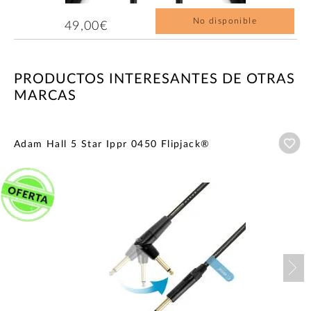
No disponible
49,00€
PRODUCTOS INTERESANTES DE OTRAS
MARCAS
Añ
Adam Hall 5 Star Ippr 0450 Flipjack®
Nex