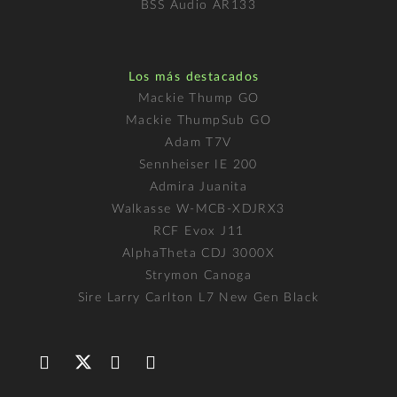
BSS Audio AR133
Los más destacados
Mackie Thump GO
Mackie ThumpSub GO
Adam T7V
Sennheiser IE 200
Admira Juanita
Walkasse W-MCB-XDJRX3
RCF Evox J11
AlphaTheta CDJ 3000X
Strymon Canoga
Sire Larry Carlton L7 New Gen Black