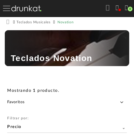
0
Novation
Teclados Musicales
Teclados Novation
Mostrando
1
producto
.
Filtrar por:
Precio