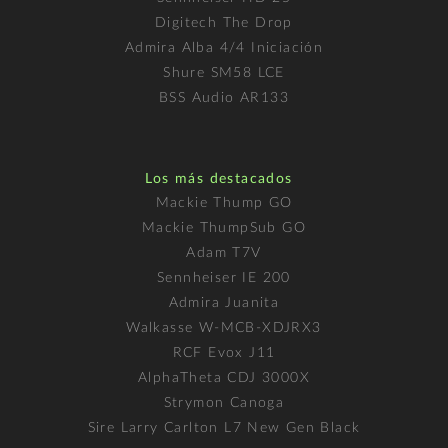
Digitech The Drop
Admira Alba 4/4 Iniciación
Shure SM58 LCE
BSS Audio AR133
Los más destacados
Mackie Thump GO
Mackie ThumpSub GO
Adam T7V
Sennheiser IE 200
Admira Juanita
Walkasse W-MCB-XDJRX3
RCF Evox J11
AlphaTheta CDJ 3000X
Strymon Canoga
Sire Larry Carlton L7 New Gen Black