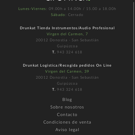
Lunes-Viernes
: 09.00h a 14.00h / 15.00 a 18.00h
Sábado
: Cerrado
Drunkat Tienda Instrumentos/Audio Profesional
Virgen del Carmen, 7
20012 Donostia - San Sebastián
Guipúzcoa
T.
943 324 618
Drunkat Logística/Recogida pedidos On Line
Virgen del Carmen, 39
20012 Donostia - San Sebastián
Guipúzcoa
T.
943 324 618
Blog
Sobre nosotros
Contacto
Condiciones de venta
Aviso legal