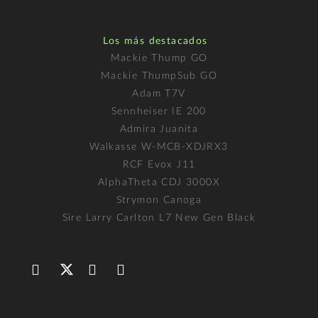
Los más destacados
Mackie Thump GO
Mackie ThumpSub GO
Adam T7V
Sennheiser IE 200
Admira Juanita
Walkasse W-MCB-XDJRX3
RCF Evox J11
AlphaTheta CDJ 3000X
Strymon Canoga
Sire Larry Carlton L7 New Gen Black