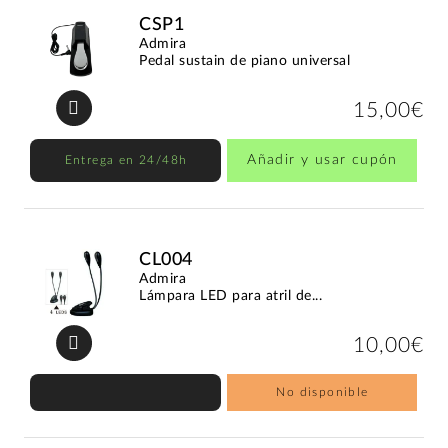
CSP1
Admira
Pedal sustain de piano universal
15,00€
Añadir y usar cupón
Entrega en 24/48h
CL004
Admira
Lámpara LED para atril de...
10,00€
No disponible