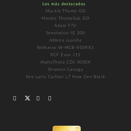
Los más destacados
Mackie Thump GO
Mackie ThumpSub GO
Adam T7V
Sennheiser IE 200
Admira Juanita
Walkasse W-MCB-XDJRX3
RCF Evox J11
AlphaTheta CDJ 3000X
Strymon Canoga
Sire Larry Carlton L7 New Gen Black