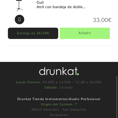
Guil
Atril con bandeja de doble...
33,00€
Añadir
Entrega en 24/48h
Lunes-Viernes
: 09.00h a 14.00h / 15.00 a 18.00h
Sábado
: Cerrado
Drunkat Tienda Instrumentos/Audio Profesional
Virgen del Carmen, 7
20012 Donostia - San Sebastián
Guipúzcoa