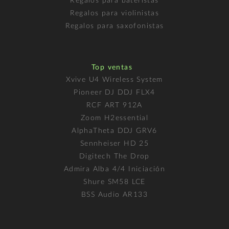
Regalos para bateristas
Regalos para violinistas
Regalos para saxofonistas
Top ventas
Xvive U4 Wireless System
Pioneer DJ DDJ FLX4
RCF ART 912A
Zoom H2essential
AlphaTheta DDJ GRV6
Sennheiser HD 25
Digitech The Drop
Admira Alba 4/4 Iniciación
Shure SM58 LCE
BSS Audio AR133