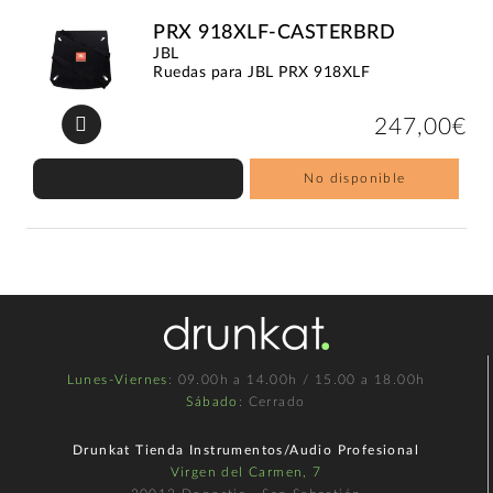
PRX 918XLF-CASTERBRD
JBL
Ruedas para JBL PRX 918XLF
247,00€
No disponible
Lunes-Viernes
: 09.00h a 14.00h / 15.00 a 18.00h
Sábado
: Cerrado
Drunkat Tienda Instrumentos/Audio Profesional
Virgen del Carmen, 7