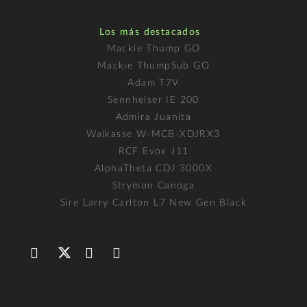
Los más destacados
Mackie Thump GO
Mackie ThumpSub GO
Adam T7V
Sennheiser IE 200
Admira Juanita
Walkasse W-MCB-XDJRX3
RCF Evox J11
AlphaTheta CDJ 3000X
Strymon Canoga
Sire Larry Carlton L7 New Gen Black