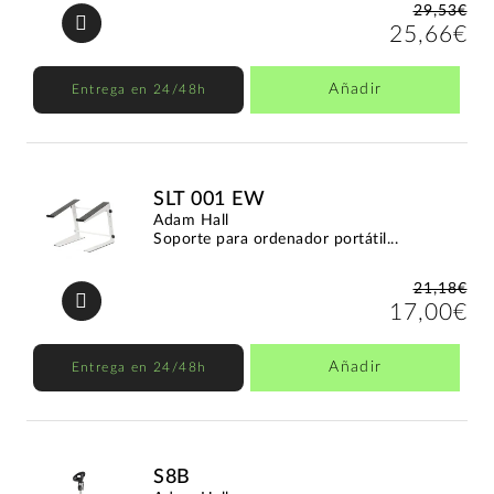
29,53€
25,66€
Añadir
Entrega en 24/48h
SLT 001 EW
Adam Hall
Soporte para ordenador portátil...
21,18€
17,00€
Añadir
Entrega en 24/48h
S8B