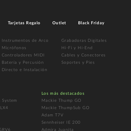
Tarjetas Regalo
Outlet
Black Friday
Instrumentos de Arco
Grabadoras Digitales
Micrófonos
Hi-Fi y Hi-End
Controladores MIDI
Cables y Conectores
Batería y Percusión
Soportes y Pies
Directo e Instalación
Los más destacados
s System
Mackie Thump GO
FLX4
Mackie ThumpSub GO
Adam T7V
l
Sennheiser IE 200
 GRV6
Admira Juanita