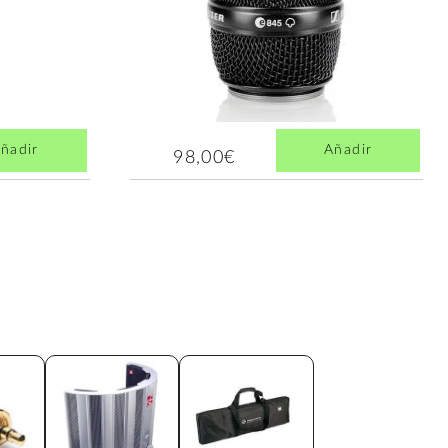
ñadir
Añadir
98,00€