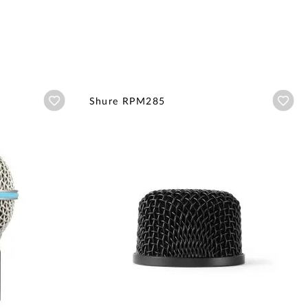
Añadir a wishlist
Aña
Shure RPM285