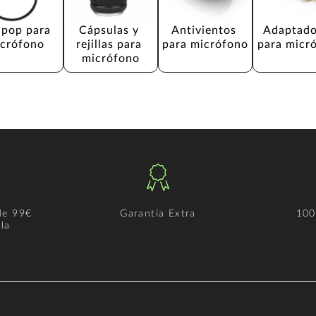
ipop para 
Cápsulas y 
Antivientos 
Adaptado
crófono
rejillas para 
para micrófono
para micr
micrófono
de 99€
Garantía Extra
100
la