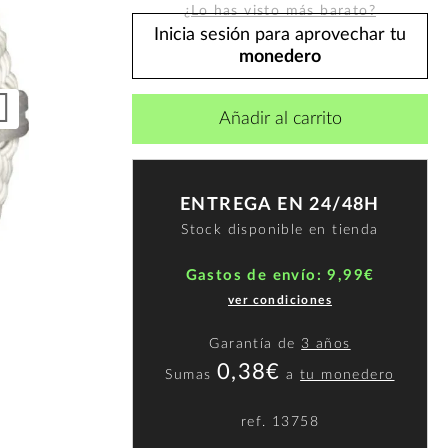
¿Lo has visto más barato?
Inicia sesión para aprovechar tu
monedero
Añadir al carrito
ENTREGA EN 24/48H
Stock disponible en tienda
Gastos de envío: 9,99€
ver condiciones
Garantía de
3 años
0,38€
Sumas
a
tu monedero
ref.
13758