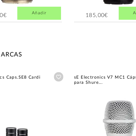
Añadir
A
00€
185,00€
MARCAS
Añadir a wishlist
ics Caps.SE8 Cardi
sE Electronics V7 MC1 Cáp
para Shure...