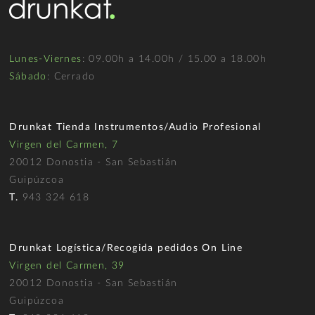
Lunes-Viernes
: 09.00h a 14.00h / 15.00 a 18.00h
Sábado
: Cerrado
Drunkat Tienda Instrumentos/Audio Profesional
Virgen del Carmen, 7
20012 Donostia - San Sebastián
Guipúzcoa
T.
943 324 618
Drunkat Logística/Recogida pedidos On Line
Virgen del Carmen, 39
20012 Donostia - San Sebastián
Guipúzcoa