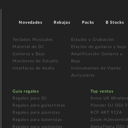
Novedades
Rebajas
Packs
B Stocks
Teclados Musicales
Estudio y Grabación
Material de DJ
Efectos de guitarra y bajo
Guitarra y Bajo
Amplificación Guitarra y
Monitores de Estudio
Bajo
Interfaces de Audio
Instrumentos de Viento
Auriculares
Guía regalos
Top ventas
Regalos para DJ
Xvive U4 Wireles
Regalos para guitarristas
Pioneer DJ DDJ 
Regalos para pianistas
RCF ART 912A
Regalos para bateristas
Zoom H2essentia
Regalos para violinistas
AlphaTheta DDJ