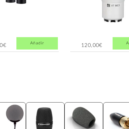
Añadir
A
00€
120,00€