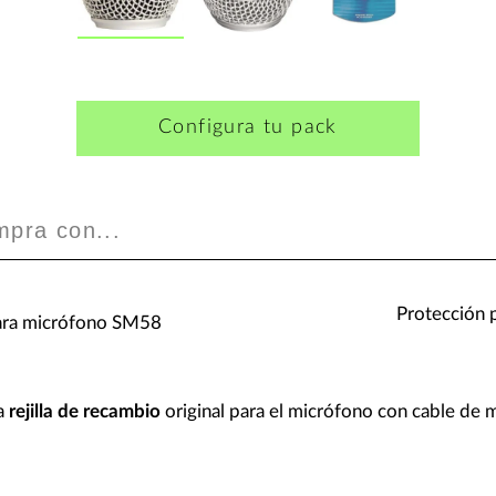
Configura tu pack
mpra con...
Protección p
para micrófono SM58
a
rejilla de recambio
original para el micrófono con cable de