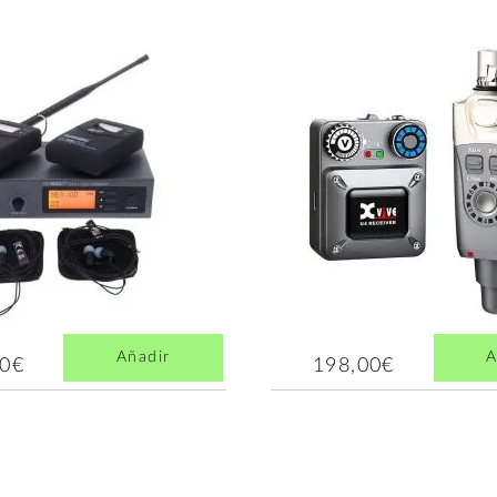
Añadir
A
00€
198,00€