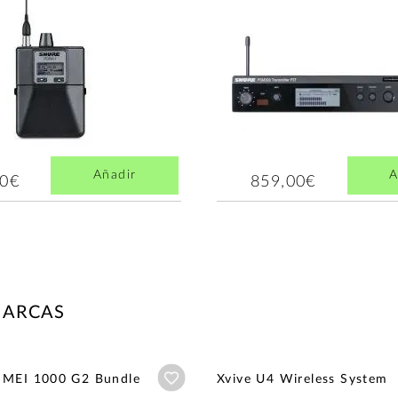
Añadir
A
00€
859,00€
MARCAS
Añadir a wishlist
 MEI 1000 G2 Bundle
Xvive U4 Wireless System