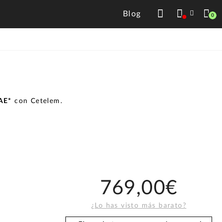
Blog
0
TAE*
con Cetelem.
769,00€
¿Lo has visto más barato?