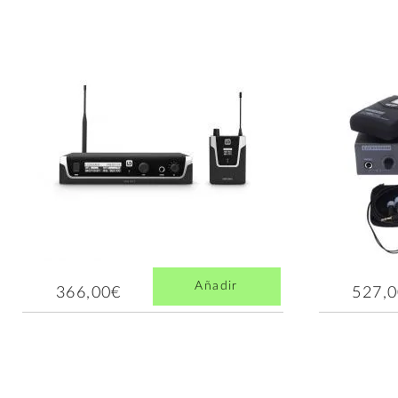
Añadir
366,00€
527,