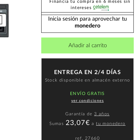
Financia tu compra en 6 meses sin
intereses
Inicia sesión para aprovechar tu
monedero
Añadir al carrito
ENTREGA EN 2/4 DÍAS
Stock disponible en almacén externo
ENVÍO GRATIS
ver condiciones
Garantía de
3 años
23,07€
Sumas
a
tu monedero
ref.
27660