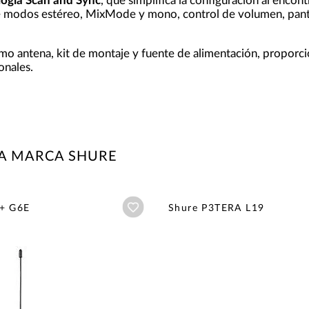
logía Scan and Sync
, que simplifica la configuración al enco
ce modos estéreo, MixMode y mono, control de volumen, panta
mo antena, kit de montaje y fuente de alimentación, proporci
onales.
LA MARCA SHURE
Añadir a wishlist
+ G6E
Shure P3TERA L19