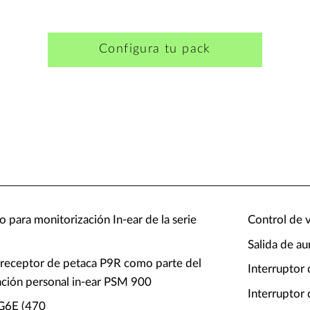
Configura tu pack
o para monitorización In-ear de la serie
Control de 
Salida de au
el receptor de petaca P9R como parte del
Interruptor 
ación personal in-ear PSM 900
Interruptor
 G6E (470