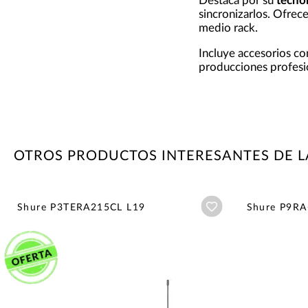
Destaca por su
tecno
sincronizarlos. Ofre
medio rack.
Incluye accesorios co
producciones profesi
OTROS PRODUCTOS INTERESANTES DE 
Añadir a wishlist
Shure P3TERA215CL L19
Shure P9RA