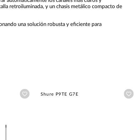
ntrar automáticamente los canales más claros y
lla retroiluminada, y un chasis metálico compacto de
onando una solución robusta y eficiente para
Añadir a wishlist
Aña
Shure P9TE G7E