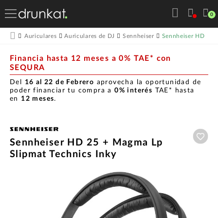
0
Sennheiser HD 25 
Auriculares
Auriculares de DJ
Sennheiser
Financia hasta 12 meses a 0% TAE* con
SEQURA
Del
16 al 22 de Febrero
aprovecha la oportunidad de
poder financiar tu compra a
0% interés
TAE* hasta
en
12 meses
.
Aña
Sennheiser HD 25 + Magma Lp
Slipmat Technics Inky