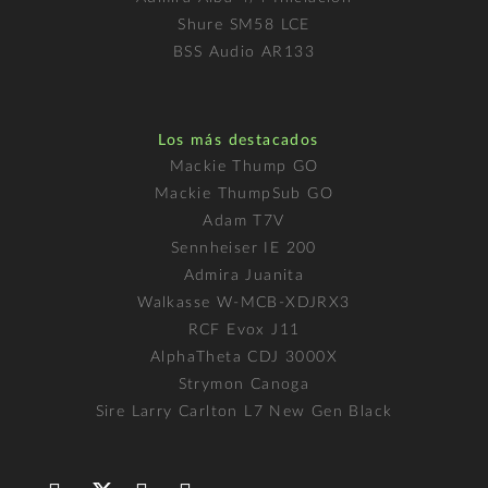
Shure SM58 LCE
BSS Audio AR133
Los más destacados
Mackie Thump GO
Mackie ThumpSub GO
Adam T7V
Sennheiser IE 200
Admira Juanita
Walkasse W-MCB-XDJRX3
RCF Evox J11
AlphaTheta CDJ 3000X
Strymon Canoga
Sire Larry Carlton L7 New Gen Black