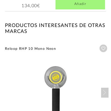
Añadir
134,00€
PRODUCTOS INTERESANTES DE OTRAS
MARCAS
Añ
Reloop RHP 10 Mono Neon
Nex