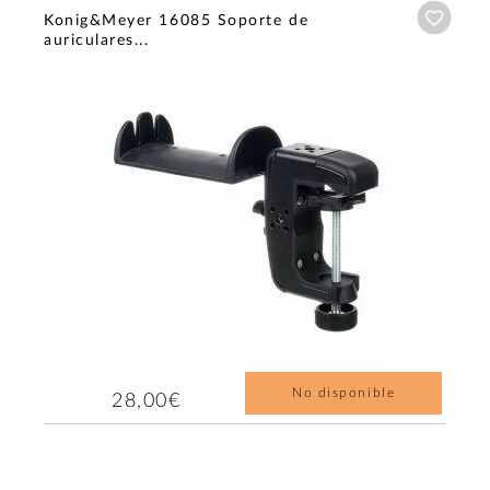
Añadi
Konig&Meyer 16085 Soporte de
auriculares...
No disponible
28,00€