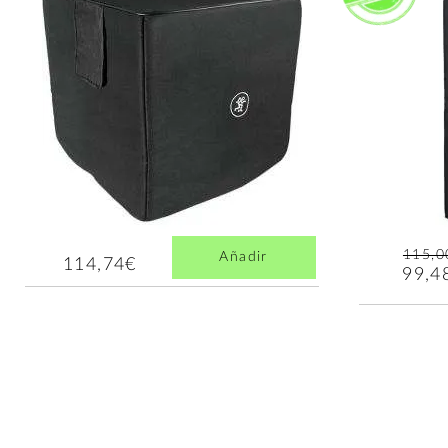
115,0
Añadir
114,74€
99,4