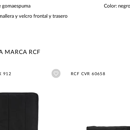
e gomaespuma
Color: negr
mallera y velcro frontal y trasero
A MARCA RCF
Añadir a wishlist
X 912
RCF CVR 60658