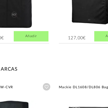
Añadir
A
0€
127,00€
MARCAS
Añadir a wishlist
5W-CVR
Mackie DL1608/DL806 Ba