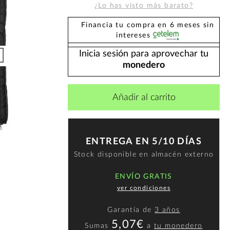
¿Lo has visto más barato?
Financia tu compra en 6 meses sin
intereses
Inicia sesión para aprovechar tu
monedero
Añadir al carrito
ENTREGA EN 5/10 DÍAS
Stock disponible en almacén externo
ENVÍO GRATIS
ver condiciones
Garantía de
3 años
5,07€
Sumas
a
tu monedero