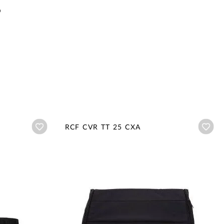
o
Añadir a wishlist
Aña
RCF CVR TT 25 CXA