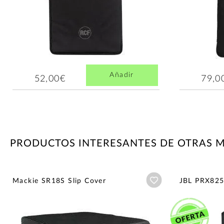
Añadir
52,00€
79,0
PRODUCTOS INTERESANTES DE OTRAS 
Añadir a wishlist
Mackie SR18S Slip Cover
JBL PRX82