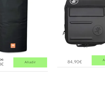
0€
A
84,90€
Añadir
8€