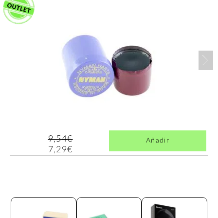
Nex
9,54€
Añadir
7,29€