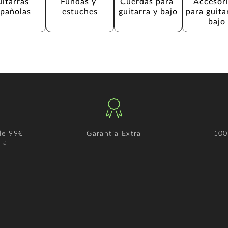
itarras 
Fundas y 
Cuerdas para 
Accesori
spañolas
estuches
guitarra y bajo
para guita
bajo
de 99€
Garantía Extra
100
la