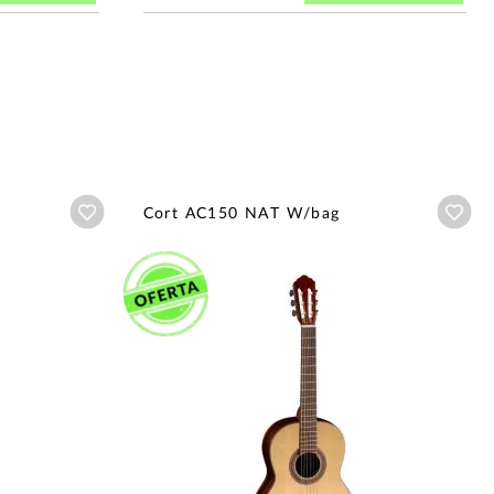
Añadir a wishlist
Aña
Cort AC150 NAT W/bag