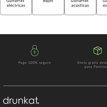
Guitarras 
Bajos
Guitarras 
Gu
eléctricas
acústicas
e
Pago 100% seguro
Envío gratis des
para Penínsu