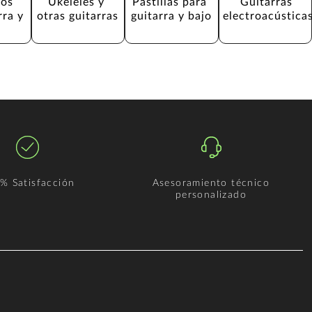
os 
Ukeleles y 
Pastillas para 
Guitarras 
rra y 
otras guitarras
guitarra y bajo
electroacústica
% Satisfacción
Asesoramiento técnico
personalizado