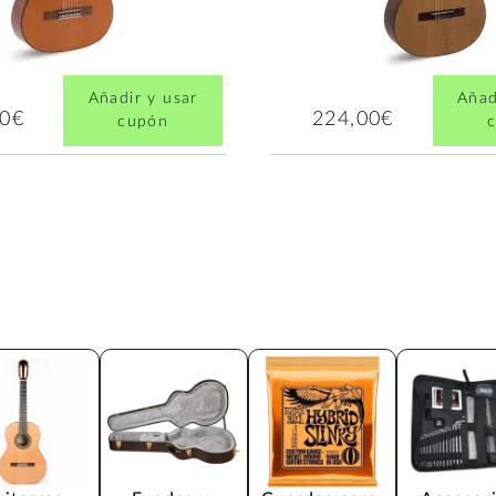
Añadir y usar
Añad
00€
224,00€
cupón