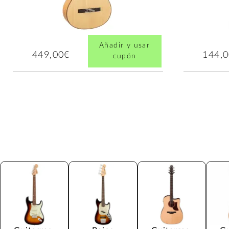
Añadir y usar
449,00€
144,
cupón