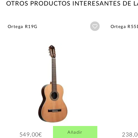
OTROS PRODUCTOS INTERESANTES DE 
Añadir a wishlist
Ortega R19G
Ortega R55
Añadir
549,00€
238,