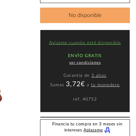
No disponible
Avísame cuando esté disponible
ENVÍO GRATIS
ver condiciones
Garantía de
3 años
3,72€
Sumas
a
tu monedero
ref.
40752
Financia tu compra en 3 meses sin
intereses
Aplazame