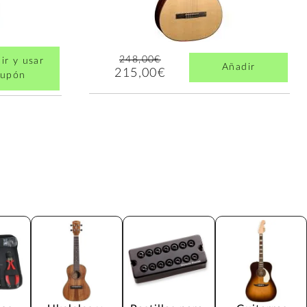
248,00€
ir y usar
Añadir
215,00€
cupón