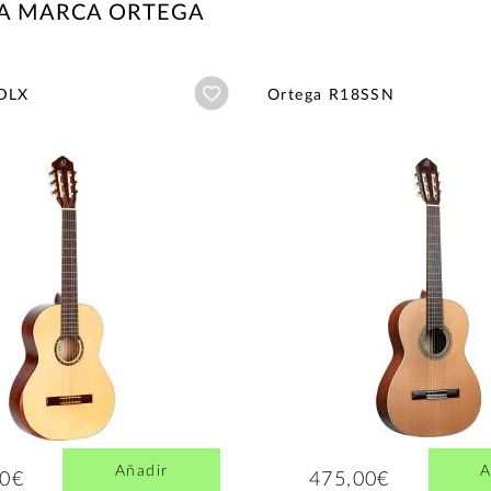
LA MARCA ORTEGA
Añadir a wishlist
DLX
Ortega R18SSN
Añadir
A
00€
475,00€