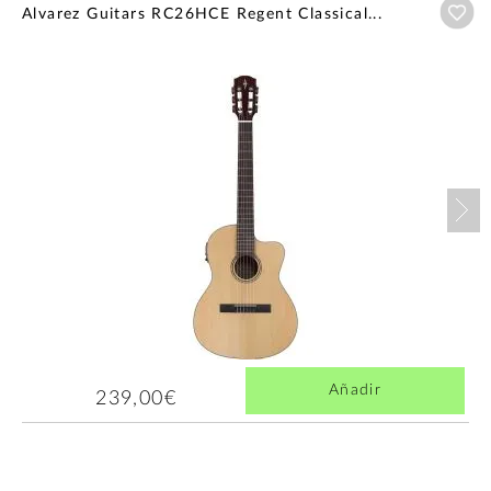
Añ
Alvarez Guitars RC26HCE Regent Classical...
Nex
Añadir
239,00€