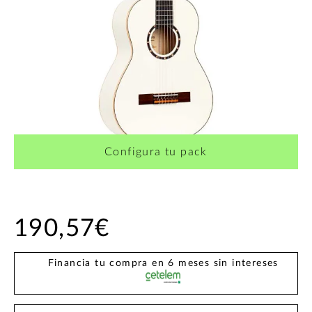
Configura tu pack
190,57€
Financia tu compra en 6 meses sin intereses