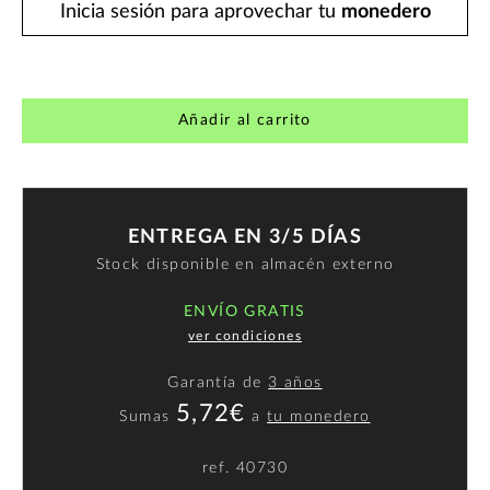
Inicia sesión para aprovechar tu
monedero
Añadir al carrito
ENTREGA EN 3/5 DÍAS
Stock disponible en almacén externo
ENVÍO GRATIS
ver condiciones
Garantía de
3 años
5,72€
Sumas
a
tu monedero
ref.
40730