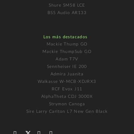
Shure SM58 LCE
BSS Audio AR133
Los más destacados
Mackie Thump GO
Mackie ThumpSub GO
Adam T7V
Sennheiser IE 200
Admira Juanita
Walkasse W-MCB-XDJRX3
RCF Evox J11
AlphaTheta CDJ 3000X
Strymon Canoga
Sire Larry Carlton L7 New Gen Black