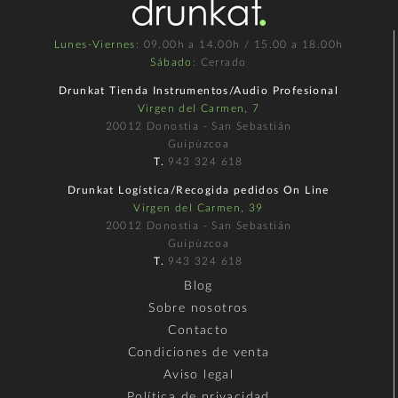
Lunes-Viernes
: 09.00h a 14.00h / 15.00 a 18.00h
Sábado
: Cerrado
Drunkat Tienda Instrumentos/Audio Profesional
Virgen del Carmen, 7
20012 Donostia - San Sebastián
Guipúzcoa
T.
943 324 618
Drunkat Logística/Recogida pedidos On Line
Virgen del Carmen, 39
20012 Donostia - San Sebastián
Guipúzcoa
T.
943 324 618
Blog
Sobre nosotros
Contacto
Condiciones de venta
Aviso legal
Política de privacidad