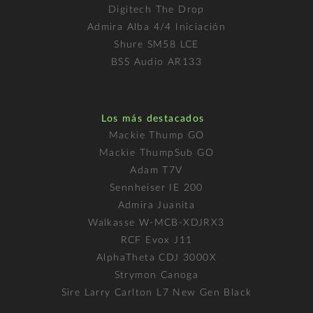
Digitech The Drop
Admira Alba 4/4 Iniciación
Shure SM58 LCE
BSS Audio AR133
Los más destacados
Mackie Thump GO
Mackie ThumpSub GO
Adam T7V
Sennheiser IE 200
Admira Juanita
Walkasse W-MCB-XDJRX3
RCF Evox J11
AlphaTheta CDJ 3000X
Strymon Canoga
Sire Larry Carlton L7 New Gen Black