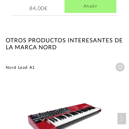
Añadir
84,00€
OTROS PRODUCTOS INTERESANTES DE
LA MARCA NORD
Añ
Nord Lead A1
Nex