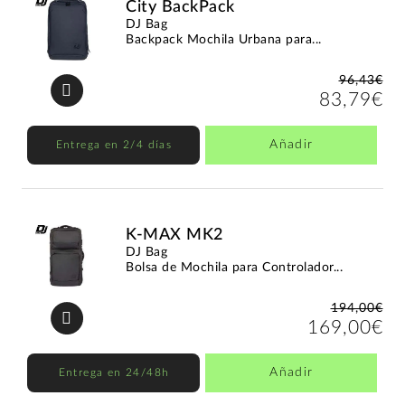
City BackPack
DJ Bag
Backpack Mochila Urbana para...
96,43€
83,79€
Añadir
Entrega en 2/4 días
K-MAX MK2
DJ Bag
Bolsa de Mochila para Controlador...
194,00€
169,00€
Añadir
Entrega en 24/48h