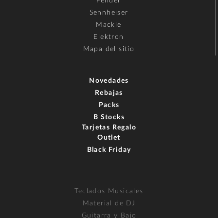
Fender
Sennheiser
Mackie
Elektron
Mapa del sitio
Novedades
Rebajas
Packs
B Stocks
Tarjetas Regalo
Outlet
Black Friday
Teclados Musicales
Material de DJ
Guitarra y Bajo