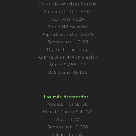
Xvive U4 Wireless System
Pioneer DJ DDJ FLX4
RCF ART 912A
Zoom H2essential
AlphaTheta DDJ GRV6
Sennheiser HD 25
Digitech The Drop
Admira Alba 4/4 Iniciación
Shure SM58 LCE
BSS Audio AR133
Los más destacados
Mackie Thump GO
Mackie ThumpSub GO
Adam T7V
Sennheiser IE 200
Admira Juanita