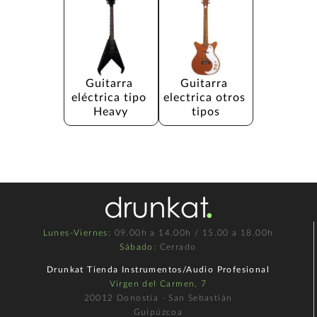
Guitarra 
Guitarra 
eléctrica tipo 
electrica otros 
Heavy
tipos
Lunes-Viernes
: 09.00h a 14.00h / 15.00 a 18.00h
Sábado
: Cerrado
Drunkat Tienda Instrumentos/Audio Profesional
Virgen del Carmen, 7
20012 Donostia - San Sebastián
Guipúzcoa