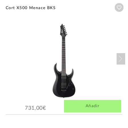
Añ
Cort X500 Menace BKS
Nex
Añadir
731,00€