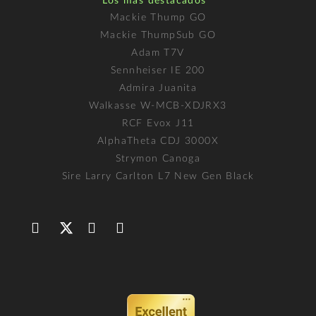
Los más destacados
Mackie Thump GO
Mackie ThumpSub GO
Adam T7V
Sennheiser IE 200
Admira Juanita
Walkasse W-MCB-XDJRX3
RCF Evox J11
AlphaTheta CDJ 3000X
Strymon Canoga
Sire Larry Carlton L7 New Gen Black