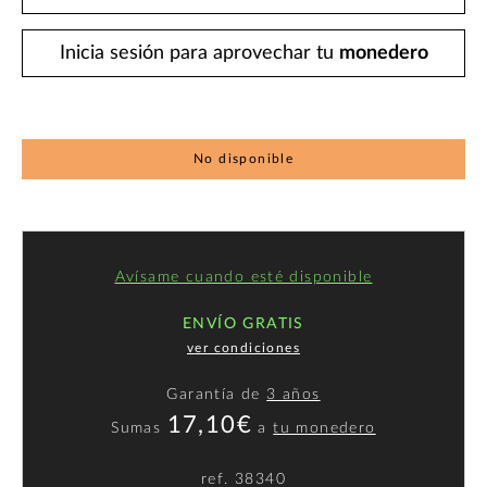
Inicia sesión para aprovechar tu
monedero
No disponible
Avísame cuando esté disponible
ENVÍO GRATIS
ver condiciones
Garantía de
3 años
17,10€
Sumas
a
tu monedero
ref.
38340