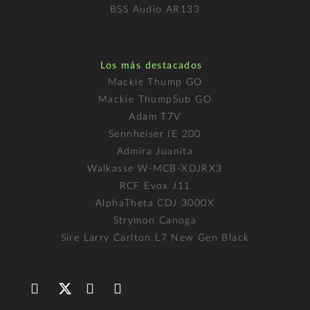
BSS Audio AR133
Los más destacados
Mackie Thump GO
Mackie ThumpSub GO
Adam T7V
Sennheiser IE 200
Admira Juanita
Walkasse W-MCB-XDJRX3
RCF Evox J11
AlphaTheta CDJ 3000X
Strymon Canoga
Sire Larry Carlton L7 New Gen Black