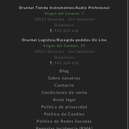
Drunkat Tienda Instrumentos/Audio Profesional
Virgen del Carmen, 7
20012 Donostia - San Sebastián
Guipúzcoa
T.
943 324 618
Drunkat Logística/Recogida pedidos On Line
Virgen del Carmen, 39
20012 Donostia - San Sebastián
Guipúzcoa
T.
943 324 618
Blog
Sobre nosotros
Contacto
Condiciones de venta
Aviso legal
Política de privacidad
Política de Cookies
Política de Redes Sociales
Reportar incidencia (RMA)