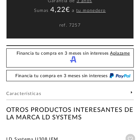
Garantía de
3 años
4,22€
Sumas
a
tu monedero
ref.
7257
Financia tu compra en 3 meses sin intereses
Aplazame
Financia tu compra en 3 meses sin intereses
Características
OTROS PRODUCTOS INTERESANTES DE
LA MARCA LD SYSTEMS
Añ
LD Systems U308 IEM