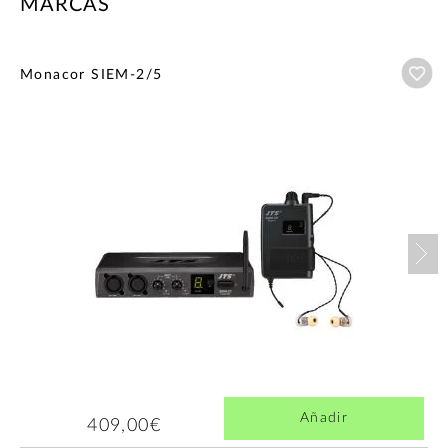
MARCAS
Añ
Monacor SIEM-2/5
Nex
Añadir
409,00€