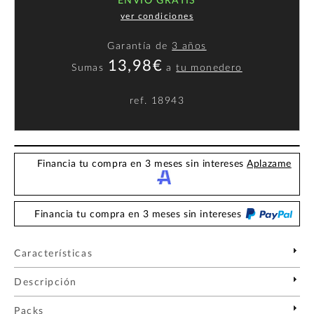
ENVÍO GRATIS
ver condiciones
Garantía de
3 años
13,98€
Sumas
a
tu monedero
ref.
18943
Financia tu compra en 3 meses sin intereses
Aplazame
Financia tu compra en 3 meses sin intereses
Características
Descripción
Packs