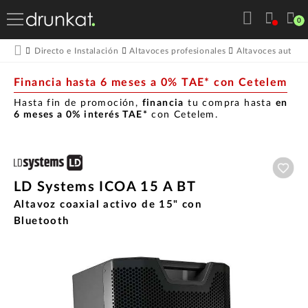
0
Directo e Instalación
Altavoces profesionales
Altavoces autoam
Financia hasta 6 meses a 0% TAE* con Cetelem
Hasta fin de promoción,
financia
tu compra hasta
en
6 meses a 0% interés TAE*
con Cetelem.
Aña
LD Systems ICOA 15 A BT
Altavoz coaxial activo de 15" con
Bluetooth