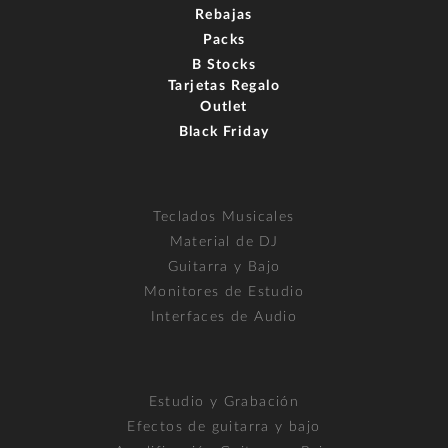
Rebajas
Packs
B Stocks
Tarjetas Regalo
Outlet
Black Friday
Teclados Musicales
Material de DJ
Guitarra y Bajo
Monitores de Estudio
Interfaces de Audio
Estudio y Grabación
Efectos de guitarra y bajo