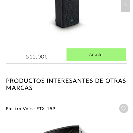
Nex
Añadir
512,00€
PRODUCTOS INTERESANTES DE OTRAS
MARCAS
Añ
Electro Voice ETX-15P