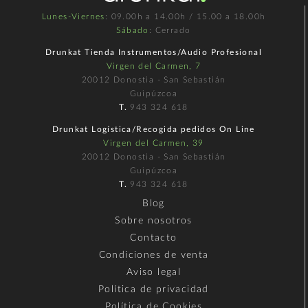
Lunes-Viernes
: 09.00h a 14.00h / 15.00 a 18.00h
Sábado
: Cerrado
Drunkat Tienda Instrumentos/Audio Profesional
Virgen del Carmen, 7
20012 Donostia - San Sebastián
Guipúzcoa
T.
943 324 618
Drunkat Logística/Recogida pedidos On Line
Virgen del Carmen, 39
20012 Donostia - San Sebastián
Guipúzcoa
T.
943 324 618
Blog
Sobre nosotros
Contacto
Condiciones de venta
Aviso legal
Política de privacidad
Política de Cookies