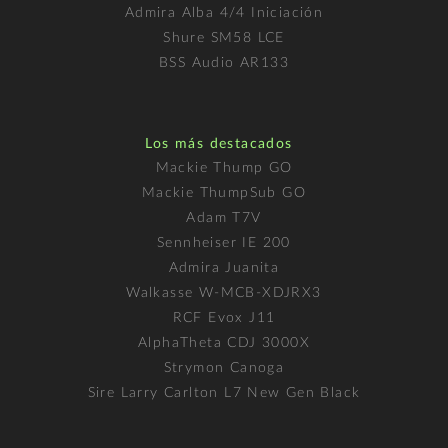
Admira Alba 4/4 Iniciación
Shure SM58 LCE
BSS Audio AR133
Los más destacados
Mackie Thump GO
Mackie ThumpSub GO
Adam T7V
Sennheiser IE 200
Admira Juanita
Walkasse W-MCB-XDJRX3
RCF Evox J11
AlphaTheta CDJ 3000X
Strymon Canoga
Sire Larry Carlton L7 New Gen Black