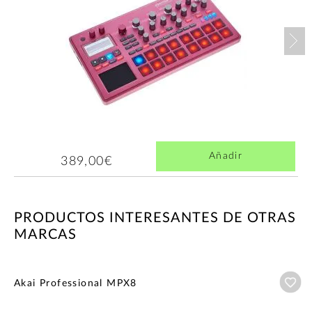
Nex
Añadir
389,00€
PRODUCTOS INTERESANTES DE OTRAS
MARCAS
Añ
Akai Professional MPX8