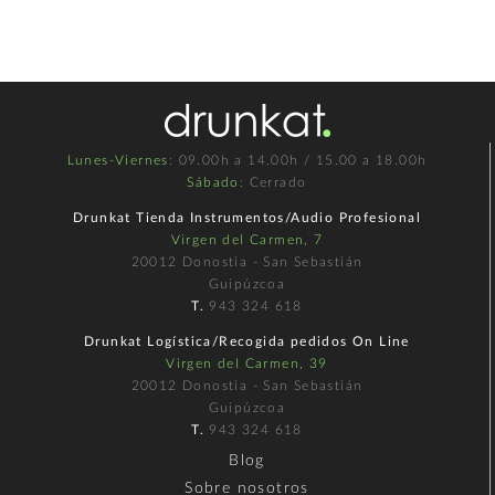
Lunes-Viernes
: 09.00h a 14.00h / 15.00 a 18.00h
Sábado
: Cerrado
Drunkat Tienda Instrumentos/Audio Profesional
Virgen del Carmen, 7
20012 Donostia - San Sebastián
Guipúzcoa
T.
943 324 618
Drunkat Logística/Recogida pedidos On Line
Virgen del Carmen, 39
20012 Donostia - San Sebastián
Guipúzcoa
T.
943 324 618
Blog
Sobre nosotros