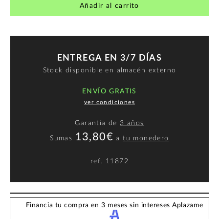
Añadir al carrito
ENTREGA EN 3/7 DÍAS
Stock disponible en almacén externo
ENVÍO GRATIS
ver condiciones
Garantía de
3 años
13,80€
Sumas
a
tu monedero
ref.
11872
Financia tu compra en 3 meses sin intereses
Aplazame