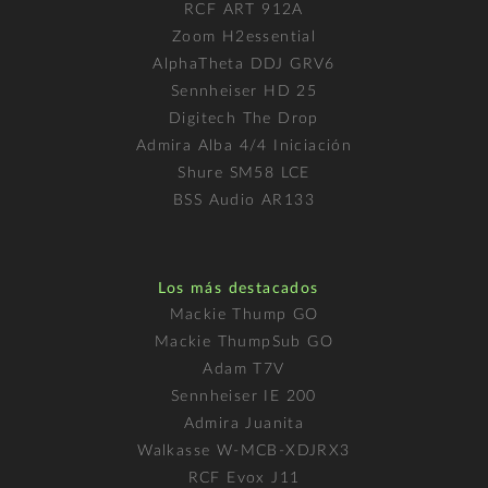
RCF ART 912A
Zoom H2essential
AlphaTheta DDJ GRV6
Sennheiser HD 25
Digitech The Drop
Admira Alba 4/4 Iniciación
Shure SM58 LCE
BSS Audio AR133
Los más destacados
Mackie Thump GO
Mackie ThumpSub GO
Adam T7V
Sennheiser IE 200
Admira Juanita
Walkasse W-MCB-XDJRX3
RCF Evox J11