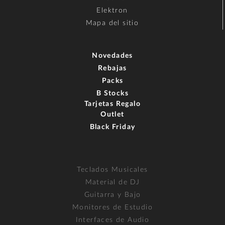
Elektron
Mapa del sitio
Novedades
Rebajas
Packs
B Stocks
Tarjetas Regalo
Outlet
Black Friday
Teclados Musicales
Material de DJ
Guitarra y Bajo
Monitores de Estudio
Interfaces de Audio