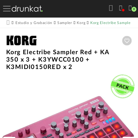
0
Korg Electribe Sampler 
Estudio y Grabación
Sampler
Korg
Aña
Korg Electribe Sampler Red + KA
350 x 3 + K3YWCC0100 +
K3MIDI0150RED x 2