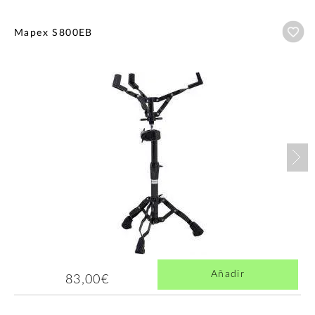
Añ
Mapex S800EB
Nex
Añadir
83,00€