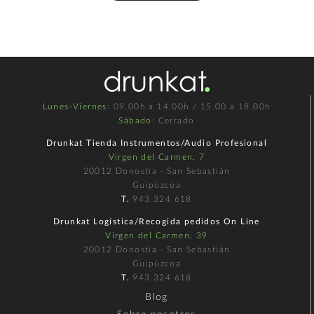
Lunes-Viernes
: 09.00h a 14.00h / 15.00 a 18.00h
Sábado
: Cerrado
Drunkat Tienda Instrumentos/Audio Profesional
Virgen del Carmen, 7
20012 Donostia - San Sebastián
Guipúzcoa
T.
943 324 618
Drunkat Logística/Recogida pedidos On Line
Virgen del Carmen, 39
20012 Donostia - San Sebastián
Guipúzcoa
T.
943 324 618
Blog