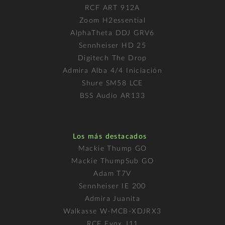
RCF ART 912A
Zoom H2essential
AlphaTheta DDJ GRV6
Sennheiser HD 25
Digitech The Drop
Admira Alba 4/4 Iniciación
Shure SM58 LCE
BSS Audio AR133
Los más destacados
Mackie Thump GO
Mackie ThumpSub GO
Adam T7V
Sennheiser IE 200
Admira Juanita
Walkasse W-MCB-XDJRX3
RCF Evox J11