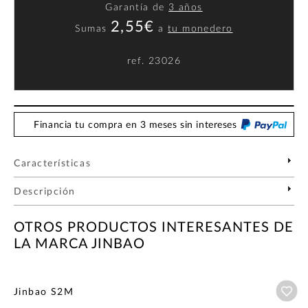
Garantía de
3 años
2,55€
Sumas
a
tu monedero
ref.
23026
Financia tu compra en 3 meses sin intereses
Características
Descripción
OTROS PRODUCTOS INTERESANTES DE
LA MARCA JINBAO
Añ
Jinbao S2M