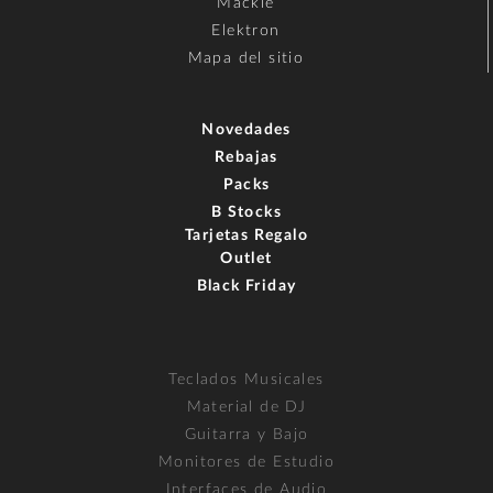
Mackie
Elektron
Mapa del sitio
Novedades
Rebajas
Packs
B Stocks
Tarjetas Regalo
Outlet
Black Friday
Teclados Musicales
Material de DJ
Guitarra y Bajo
Monitores de Estudio
Interfaces de Audio