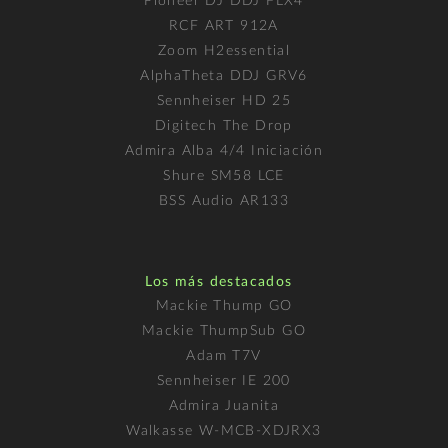
Pioneer DJ DDJ FLX4
RCF ART 912A
Zoom H2essential
AlphaTheta DDJ GRV6
Sennheiser HD 25
Digitech The Drop
Admira Alba 4/4 Iniciación
Shure SM58 LCE
BSS Audio AR133
Los más destacados
Mackie Thump GO
Mackie ThumpSub GO
Adam T7V
Sennheiser IE 200
Admira Juanita
Walkasse W-MCB-XDJRX3