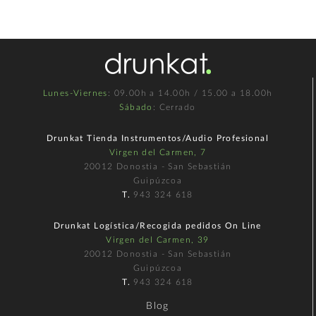
Lunes-Viernes
: 09.00h a 14.00h / 15.00 a 18.00h
Sábado
: Cerrado
Drunkat Tienda Instrumentos/Audio Profesional
Virgen del Carmen, 7
20012 Donostia - San Sebastián
Guipúzcoa
T.
943 324 618
Drunkat Logística/Recogida pedidos On Line
Virgen del Carmen, 39
20012 Donostia - San Sebastián
Guipúzcoa
T.
943 324 618
Blog