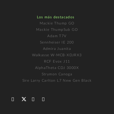
Los más destacados
Mackie Thump GO
Mackie ThumpSub GO
Adam T7V
Sennheiser IE 200
Admira Juanita
Walkasse W-MCB-XDJRX3
RCF Evox J11
AlphaTheta CDJ 3000X
Strymon Canoga
Sire Larry Carlton L7 New Gen Black