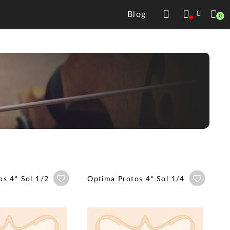
Blog
0
Añadir a wishlist
Añadir a
os 4ª Sol 1/2
Optima Protos 4ª Sol 1/4