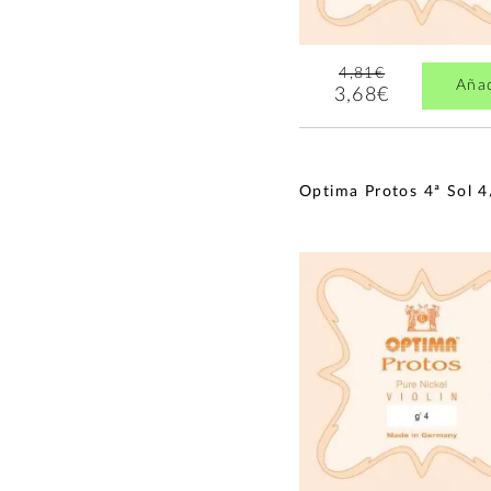
4,81€
Aña
3,68€
Optima Protos 4ª Sol 4