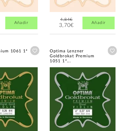
4,84€
Añadir
Añadir
3,70€
Añadir a wishlist
Añadir a
mium 1061 1ª
Optima Lenzner
Goldbrokat Premium
1051 1ª...