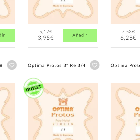
5,17€
7,53€
dir
Añadir
3,95€
6,28€
Añadir a wishlist
Añadir a wishlist
/8
Optima Protos 3ª Re 3/4
Optima Prot