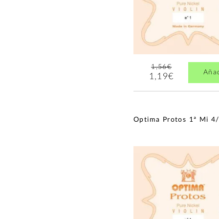
1,56€
Aña
1,19€
Optima Protos 1ª Mi 4