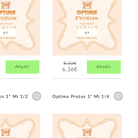
8,32€
Añadir
Añadir
6,36€
Añadir a wishlist
Añadir a
os 1ª Mi 1/2
Optima Protos 1ª Mi 1/4