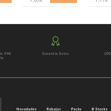
7,63€
7,77€
de 99€
Garantía Extra
100
la
Novedades
Rebajas
Packs
B Stocks