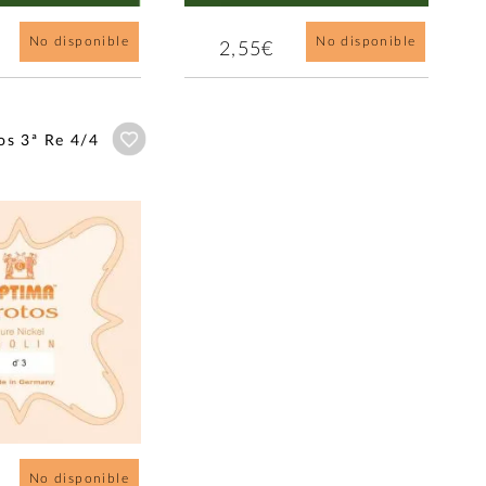
No disponible
No disponible
2,55€
Añadir a wishlist
os 3ª Re 4/4
No disponible