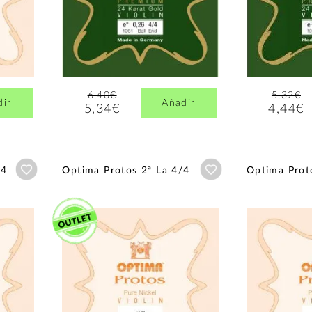
6,40€
5,32€
dir
Añadir
5,34€
4,44€
Añadir a wishlist
Añadir a wishlist
/4
Optima Protos 2ª La 4/4
Optima Prot