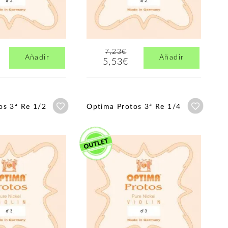
7,23€
Añadir
Añadir
5,53€
Añadir a wishlist
Añadir a
os 3ª Re 1/2
Optima Protos 3ª Re 1/4