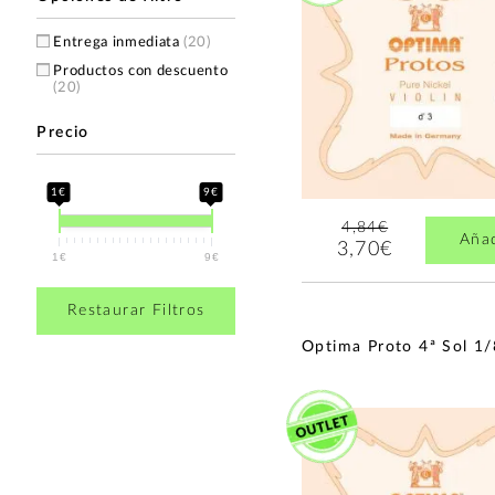
Entrega inmediata
(20)
Productos con descuento
(20)
Precio
1€
9€
4,84€
Aña
3,70€
1€
9€
Restaurar Filtros
Optima Proto 4ª Sol 1/