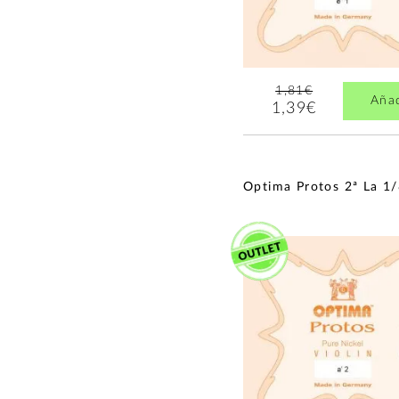
1,81€
Aña
1,39€
Optima Protos 2ª La 1