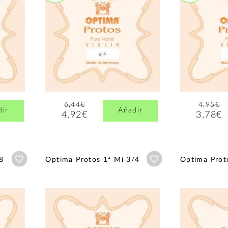
6,44€
4,95€
dir
Añadir
4,92€
3,78€
Añadir a wishlist
Añadir a wishlist
8
Optima Protos 1ª Mi 3/4
Optima Prot