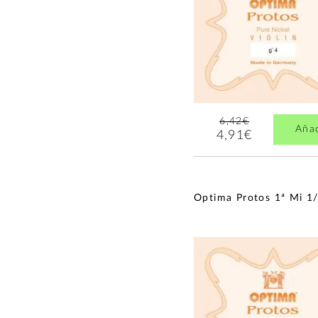
6,42€
Aña
4,91€
Optima Protos 1ª Mi 1