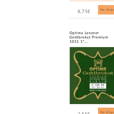
No disp
8,75€
Optima Lenzner
Goldbrokat Premium
1051 1ª...
No disp