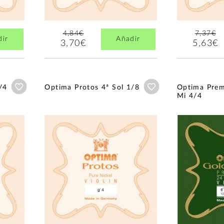
4,84€
7,37€
dir
Añadir
3,70€
5,63€
Añadir a wishlist
Añadir a wishlist
/4
Optima Protos 4ª Sol 1/8
Optima Pre
Mi 4/4