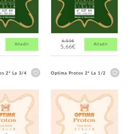
6,51€
Añadir
Añadir
5,66€
Añadir a wishlist
Añadir a
os 2ª La 3/4
Optima Protos 2ª La 1/2