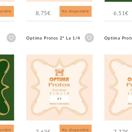
onible
No disponible
8,75€
6,51€
Añadir a wishlist
Añadir a wishlist
Optima Protos 2ª La 1/4
Optima Prot
onible
No disponible