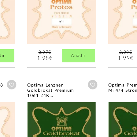
2,37€
2,39€
dir
Añadir
1,98€
1,99€
Añadir a wishlist
Añadir a wishlist
/8
Optima Lenzner
Optima Pre
Goldbrokat Premium
Mi 4/4 Stro
1061 24K...