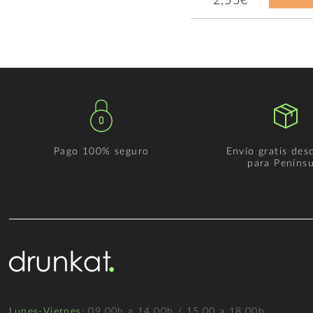
2,55€
Pago 100% seguro
Envío gratis des
para Penínsu
Lunes-Viernes
: 09.00h a 14.00h / 15.00 a 18.00h