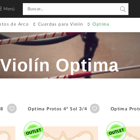
Menú
ntos de Arco
Cuerdas para Violín
Optima
Violín Optima
Añadir a wishlist
Añadir a wishlist
/8
Optima Protos 4ª Sol 3/4
Optima Prot