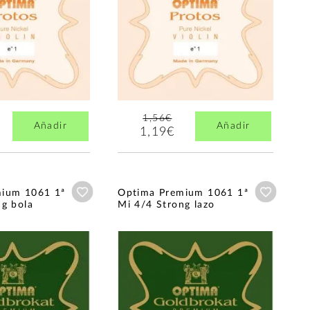
1,56€
Añadir
Añadir
1,19€
Añadir a wishlist
Añadir a
mium 1061 1ª
Optima Premium 1061 1ª
ng bola
Mi 4/4 Strong lazo