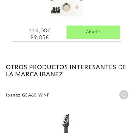
114,00€
Añadir
99,05€
OTROS PRODUCTOS INTERESANTES DE
LA MARCA IBANEZ
Añ
Ibanez GSA60 WNF