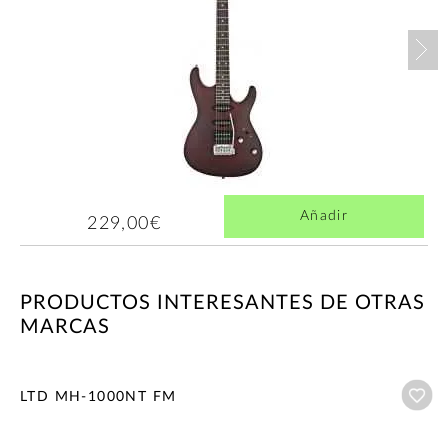
Nex
Añadir
229,00€
PRODUCTOS INTERESANTES DE OTRAS
MARCAS
Añ
LTD MH-1000NT FM