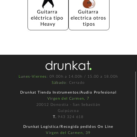
Guitarra 
Guitarra 
eléctrica tipo 
electrica otros 
Heavy
tipos
Lunes-Viernes
: 09.00h a 14.00h / 15.00 a 18.00h
Sábado
: Cerrado
Drunkat Tienda Instrumentos/Audio Profesional
Virgen del Carmen, 7
20012 Donostia - San Sebastián
Guipúzcoa
T.
943 324 618
Drunkat Logística/Recogida pedidos On Line
Virgen del Carmen, 39