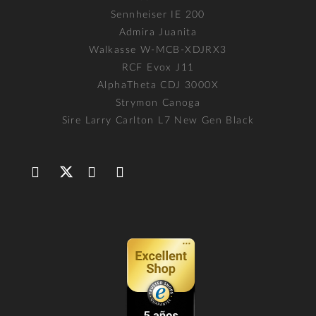
Sennheiser IE 200
Admira Juanita
Walkasse W-MCB-XDJRX3
RCF Evox J11
AlphaTheta CDJ 3000X
Strymon Canoga
Sire Larry Carlton L7 New Gen Black