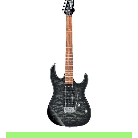
¿Quieres crearte tu propio pack?