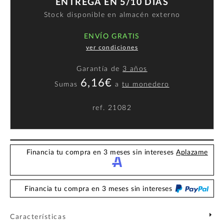
ENTREGA EN 5/10 DÍAS
Stock disponible en almacén externo
ENVÍO GRATIS
ver condiciones
Garantía de
3 años
6,16€
Sumas
a
tu monedero
ref.
21082
Financia tu compra en 3 meses sin intereses
Aplazame
Financia tu compra en 3 meses sin intereses
Características