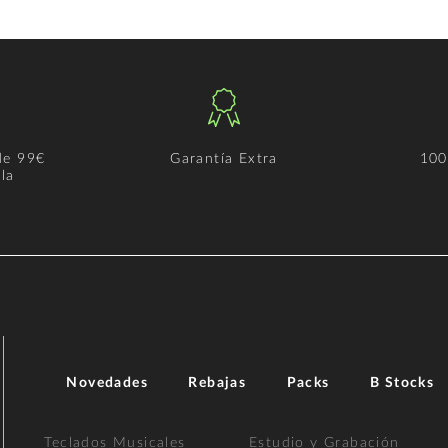
de 99€
Garantía Extra
100
la
Novedades
Rebajas
Packs
B Stocks
Teclados Musicales
Estudio y Grabación