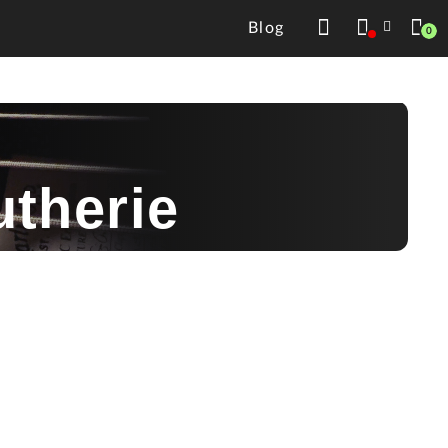
Blog
0
utherie