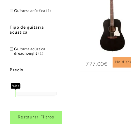
Guitarra acústica
(1)
Tipo de guitarra
acústica
Guitarra acústica
dreadnought
(1)
No disp
777,00€
Precio
false
Restaurar Filtros