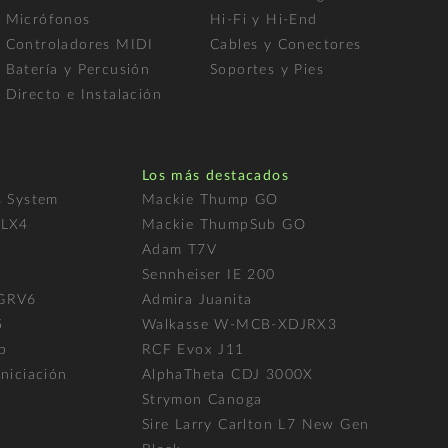
Micrófonos
Hi-Fi y Hi-End
Controladores MIDI
Cables y Conectores
Batería y Percusión
Soportes y Pies
Directo e Instalación
Los más destacados
s System
Mackie Thump GO
FLX4
Mackie ThumpSub GO
Adam T7V
l
Sennheiser IE 200
 GRV6
Admira Juanita
5
Walkasse W-MCB-XDJRX3
p
RCF Evox J11
niciación
AlphaTheta CDJ 3000X
Strymon Canoga
Sire Larry Carlton L7 New Gen