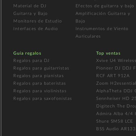
Material de DJ
Efectos de guitarra y bajo
Guitarra y Bajo
Amplificación Guitarra y
Monitores de Estudio
Bajo
Interfaces de Audio
Instrumentos de Viento
Auriculares
Guía regalos
Top ventas
Regalos para DJ
Xvive U4 Wireles
Regalos para guitarristas
Pioneer DJ DDJ 
Regalos para pianistas
RCF ART 912A
Regalos para bateristas
Zoom H2essentia
Regalos para violinistas
AlphaTheta DDJ
Regalos para saxofonistas
Sennheiser HD 2
Digitech The Dro
Admira Alba 4/4 I
Shure SM58 LCE
BSS Audio AR133