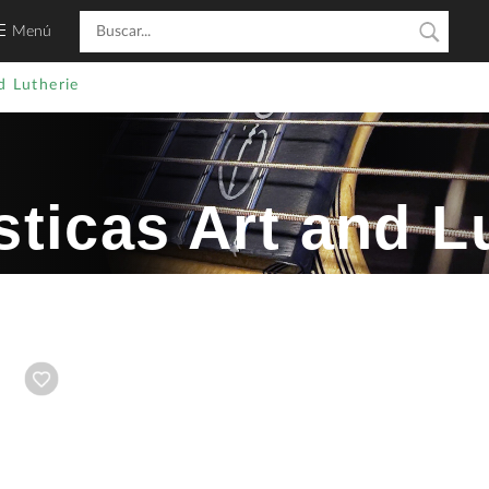
Menú
d Lutherie
sticas Art and L
Añadir a wishlist