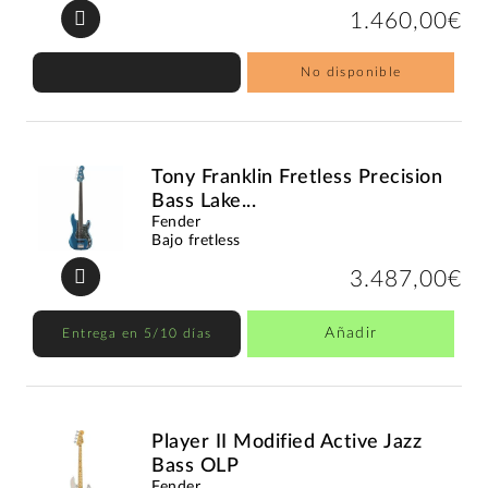
1.460,00€
No disponible
Tony Franklin Fretless Precision
Bass Lake...
Fender
Bajo fretless
3.487,00€
Añadir
Entrega en 5/10 días
Player II Modified Active Jazz
Bass OLP
Fender