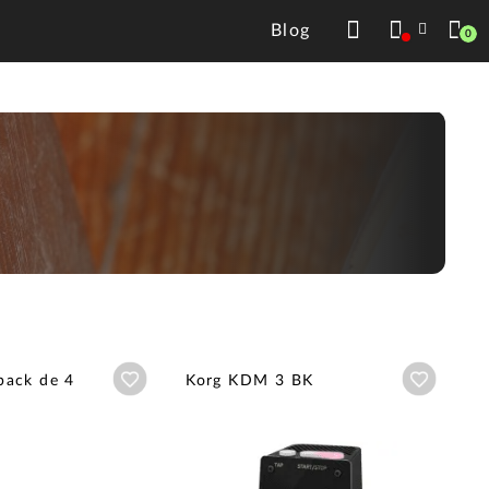
Blog
0
Añadir a wishlist
Añadir a
pack de 4
Korg KDM 3 BK