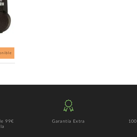
onible
de 99€
Garantía Extra
100
la