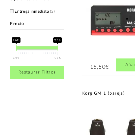
Entrega inmediata
(2)
Precio
16€
97€
16€
97€
Aña
15,50€
Restaurar Filtros
Korg GM 1 (pareja)