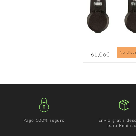
No disp
61,06€
Pago 100% seguro
Envío gratis des
para Penínsu