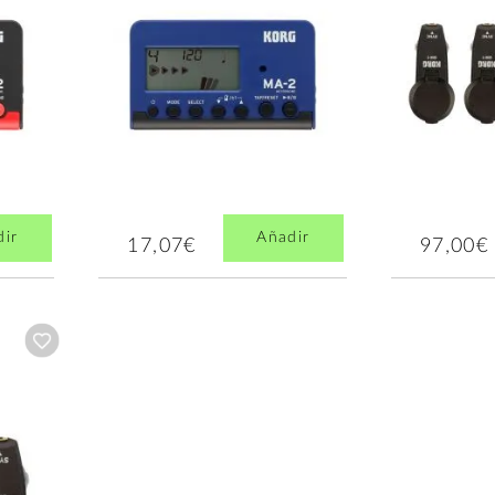
dir
Añadir
17,07€
97,00€
Añadir a wishlist