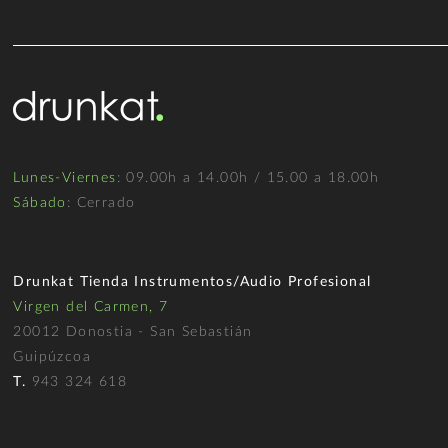
Lunes-Viernes
: 09.00h a 14.00h / 15.00 a 18.00h
Sábado
: Cerrado
Drunkat Tienda Instrumentos/Audio Profesional
Virgen del Carmen, 7
20012 Donostia - San Sebastián
Guipúzcoa
T.
943 324 618