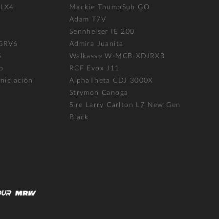
FLX4
Mackie ThumpSub GO
Adam T7V
l
Sennheiser IE 200
 GRV6
Admira Juanita
5
Walkasse W-MCB-XDJRX3
p
RCF Evox J11
niciación
AlphaTheta CDJ 3000X
Strymon Canoga
Sire Larry Carlton L7 New Gen
Black