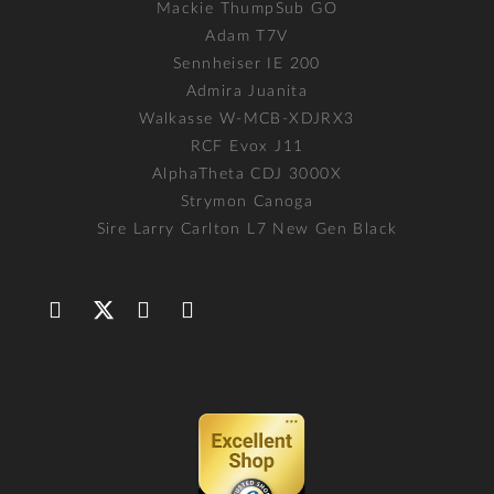
Mackie ThumpSub GO
Adam T7V
Sennheiser IE 200
Admira Juanita
Walkasse W-MCB-XDJRX3
RCF Evox J11
AlphaTheta CDJ 3000X
Strymon Canoga
Sire Larry Carlton L7 New Gen Black