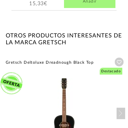
Añadir
15,33€
OTROS PRODUCTOS INTERESANTES DE
LA MARCA GRETSCH
Añ
Gretsch Deltoluxe Dreadnough Black Top
Destacado
Nex