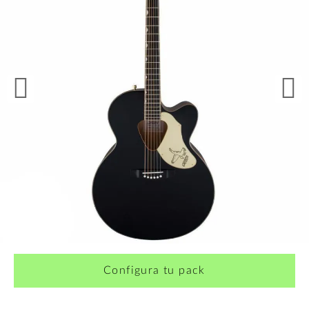
¿Quieres crearte tu propio pack?
Configura tu pack