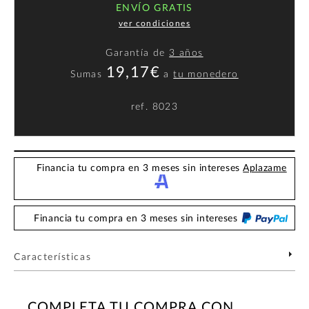
ENVÍO GRATIS
ver condiciones
Garantía de
3 años
19,17€
Sumas
a
tu monedero
ref.
8023
Financia tu compra en 3 meses sin intereses
Aplazame
Financia tu compra en 3 meses sin intereses
Características
COMPLETA TU COMPRA CON...