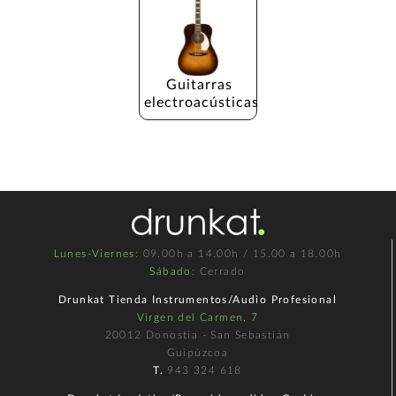
Guitarras 
electroacústicas
Lunes-Viernes
: 09.00h a 14.00h / 15.00 a 18.00h
Sábado
: Cerrado
Drunkat Tienda Instrumentos/Audio Profesional
Virgen del Carmen, 7
20012 Donostia - San Sebastián
Guipúzcoa
T.
943 324 618