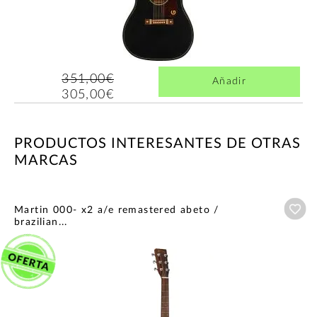
351,00€
Añadir
305,00€
PRODUCTOS INTERESANTES DE OTRAS
MARCAS
Añ
Martin 000- x2 a/e remastered abeto /
brazilian...