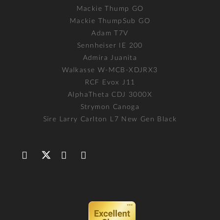
Mackie Thump GO
Mackie ThumpSub GO
Adam T7V
Sennheiser IE 200
Admira Juanita
Walkasse W-MCB-XDJRX3
RCF Evox J11
AlphaTheta CDJ 3000X
Strymon Canoga
Sire Larry Carlton L7 New Gen Black