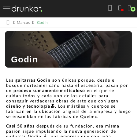
0
Godin
Marcas
Godin
Las
guitarras Godin
son únicas porque, desde el
bosque norteamericano hasta el escenario, pasan por
un
proceso sumamente meticuloso
en el que se
cuidan todos y cada uno de los detalles para
conseguir verdaderas obras de arte que conjugan
diseño y tecnología🔝
. Los mástiles y cuerpos se
fabrican en la ubicación original de la empresa y luego
se ensamblan en las fábricas de Quebec.
Casi 50 años
después de su fundación, esa misma
pasión sigue impulsando la nueva generación de
guitarras Godin
🎸
, una empresa que continúa