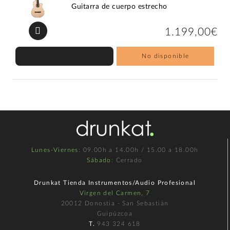
Guitarra de cuerpo estrecho
1.199,00€
No disponible
Lunes-Viernes
: 09.00h a 14.00h / 15.00 a 18.00h
Sábado
: Cerrado
Drunkat Tienda Instrumentos/Audio Profesional
Virgen del Carmen, 7
20012 Donostia - San Sebastián
Guipúzcoa
T.
943 324 618